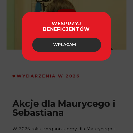
WESPRZYJ
BENEFICJENTÓW
WPŁACAM
WYDARZENIA W 2026
Akcje dla Maurycego i
Sebastiana
W 2026 roku zorganizujemy dla Maurycego i