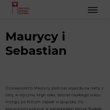
Maurycy i
AKTUALNOŚCI
Sebastian
STOWARZYSZENIE
O NAS
DZIAŁALNOŚĆ
NAPISALI O NAS
NASI BENEFICJENCI
KONTAKT
Dziesięcioletni Maurycy podczas wyjazdu na narty z
GALERIA
SULEJMAN
REJESTRACJA
tatą, w styczniu tego roku, doznał ciężkiego urazu
mózgu, po którym zapadł w śpiączkę. Po
WYDARZENIA
półrocznym pobycie w warszawskiej klinice Budzik,