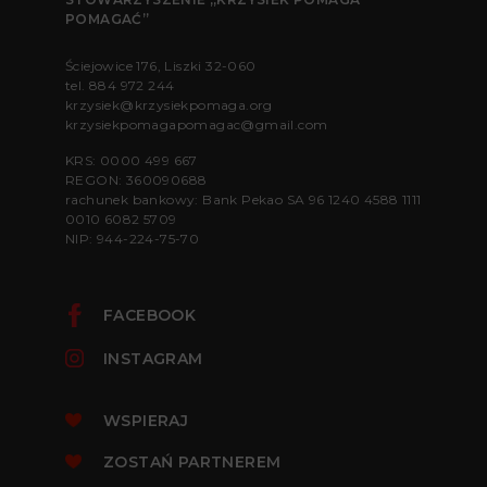
POMAGAĆ”
Ściejowice 176, Liszki 32-060
tel.
884 972 244
krzysiek@krzysiekpomaga.org
krzysiekpomagapomagac@gmail.com
KRS: 0000 499 667
REGON: 360090688
rachunek bankowy: Bank Pekao SA 96 1240 4588 1111
0010 6082 5709
NIP: 944-224-75-70
FACEBOOK
INSTAGRAM
WSPIERAJ
ZOSTAŃ PARTNEREM