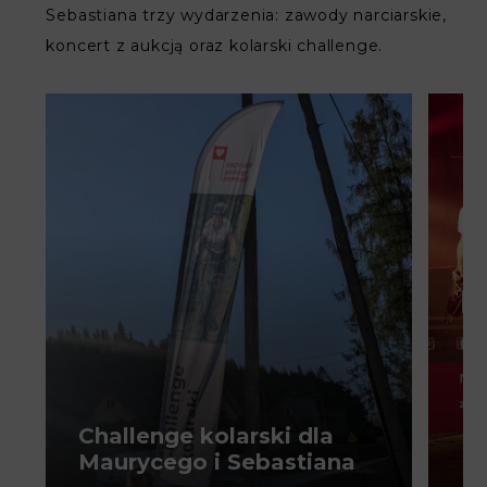
Sebastiana trzy wydarzenia: zawody narciarskie,
koncert z aukcją oraz kolarski challenge.
Challenge kolarski dla
Ko
Maurycego i Sebastiana
Ma