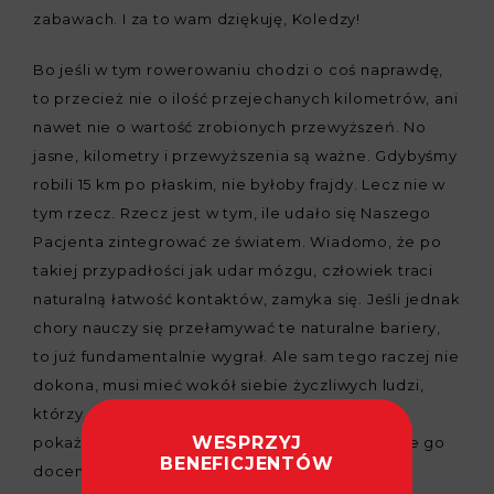
zabawach. I za to wam dziękuję, Koledzy!
Bo jeśli w tym rowerowaniu chodzi o coś naprawdę,
to przecież nie o ilość przejechanych kilometrów, ani
nawet nie o wartość zrobionych przewyższeń. No
jasne, kilometry i przewyższenia są ważne. Gdybyśmy
robili 15 km po płaskim, nie byłoby frajdy. Lecz nie w
tym rzecz. Rzecz jest w tym, ile udało się Naszego
Pacjenta zintegrować ze światem. Wiadomo, że po
takiej przypadłości jak udar mózgu, człowiek traci
naturalną łatwość kontaktów, zamyka się. Jeśli jednak
chory nauczy się przełamywać te naturalne bariery,
to już fundamentalnie wygrał. Ale sam tego raczej nie
dokona, musi mieć wokół siebie życzliwych ludzi,
którzy nie gadaniem, ale praktyczną postawą
WESPRZYJ
pokażą, że go akceptują w jego słabościach i że go
BENEFICJENTÓW
doceniają w jego przewagach.