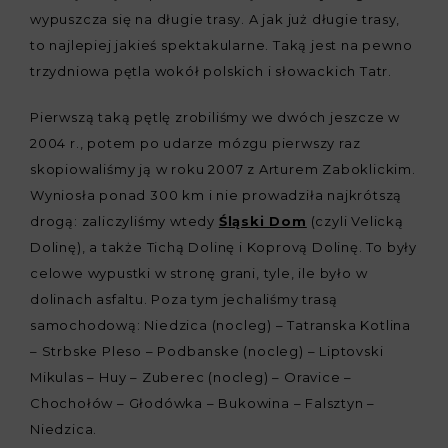
wypuszcza się na długie trasy. A jak już długie trasy,
to najlepiej jakieś spektakularne. Taką jest na pewno
trzydniowa pętla wokół polskich i słowackich Tatr.
Pierwszą taką pętlę zrobiliśmy we dwóch jeszcze w
2004 r., potem po udarze mózgu pierwszy raz
skopiowaliśmy ją w roku 2007 z Arturem Zaboklickim.
Wyniosła ponad 300 km i nie prowadziła najkrótszą
drogą: zaliczyliśmy wtedy
Śląski Dom
(czyli Velicką
Dolinę), a także Tichą Dolinę i Koprovą Dolinę. To były
celowe wypustki w stronę grani, tyle, ile było w
dolinach asfaltu. Poza tym jechaliśmy trasą
samochodową: Niedzica (nocleg) – Tatranska Kotlina
– Strbske Pleso – Podbanske (nocleg) – Liptovski
Mikulas – Huy – Zuberec (nocleg) – Oravice –
Chochołów – Głodówka – Bukowina – Falsztyn –
Niedzica.