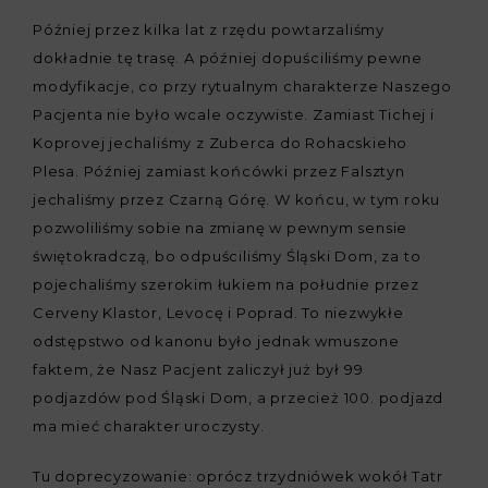
Później przez kilka lat z rzędu powtarzaliśmy
dokładnie tę trasę. A później dopuściliśmy pewne
modyfikacje, co przy rytualnym charakterze Naszego
Pacjenta nie było wcale oczywiste. Zamiast Tichej i
Koprovej jechaliśmy z Zuberca do Rohacskieho
Plesa. Później zamiast końcówki przez Falsztyn
jechaliśmy przez Czarną Górę. W końcu, w tym roku
pozwoliliśmy sobie na zmianę w pewnym sensie
świętokradczą, bo odpuściliśmy Śląski Dom, za to
pojechaliśmy szerokim łukiem na południe przez
Cerveny Klastor, Levocę i Poprad. To niezwykłe
odstępstwo od kanonu było jednak wmuszone
faktem, że Nasz Pacjent zaliczył już był 99
podjazdów pod Śląski Dom, a przecież 100. podjazd
ma mieć charakter uroczysty.
Tu doprecyzowanie: oprócz trzydniówek wokół Tatr