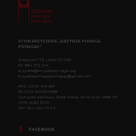
STOWARZYSZENIE „KRZYSIEK POMAGA
POMAGAĆ”
Ściejowice 176, Liszki 32-060
tel.
884 972 244
krzysiek@krzysiekpomaga.org
krzysiekpomagapomagac@gmail.com
KRS: 0000 499 667
REGON: 360090688
rachunek bankowy: Bank Pekao SA 96 1240 4588 1111
0010 6082 5709
NIP: 944-224-75-70
FACEBOOK