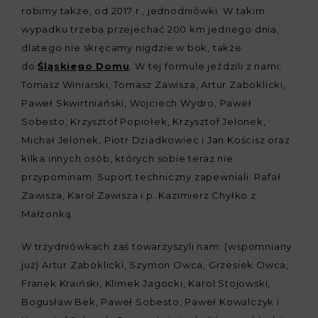
robimy także, od 2017 r., jednodniówki. W takim
wypadku trzeba przejechać 200 km jednego dnia,
dlatego nie skręcamy nigdzie w bok, także
do
Śląskiego Domu
. W tej formule jeździli z nami:
Tomasz Winiarski, Tomasz Zawisza, Artur Zaboklicki,
Paweł Skwirtniański, Wojciech Wydro, Paweł
Sobesto, Krzysztof Popiołek, Krzysztof Jelonek,
Michał Jelonek, Piotr Dziadkowiec i Jan Kościsz oraz
kilka innych osób, których sobie teraz nie
przypominam. Suport techniczny zapewniali: Rafał
Zawisza, Karol Zawisza i p. Kazimierz Chyłko z
Małżonką.
W trzydniówkach zaś towarzyszyli nam: (wspomniany
już) Artur Zaboklicki, Szymon Owca, Grzesiek Owca,
Franek Kraiński, Klimek Jagocki, Karol Stojowski,
Bogusław Bek, Paweł Sobesto, Paweł Kowalczyk i