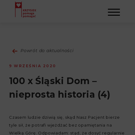
AKTUALNOŚCI
Powrót do aktualności
STOWARZYSZENIE
9 WRZEŚNIA 2020
O NAS
DZIAŁALNOŚĆ
100 x Śląski Dom –
nieprosta historia (4)
NAPISALI O NAS
NASI BENEFICJENCI
KONTAKT
GALERIA
SULEJMAN
REJESTRACJA
Czasem ludzie dziwią się, skąd Nasz Pacjent bierze
tyle sił, że potrafi wjeżdżać bez opamiętania na
WYDARZENIA
Wielką Górę. Odpowiadam: stąd, że dosyć regularnie