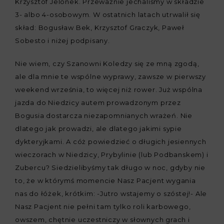
Krzysztof Jelonek. Przeważnie jechaliśmy w składzie
3- albo 4-osobowym. W ostatnich latach utrwalił się
skład: Bogusław Bek, Krzysztof Graczyk, Paweł
Sobesto i niżej podpisany.
Nie wiem, czy Szanowni Koledzy się ze mną zgodą,
ale dla mnie te wspólne wyprawy, zawsze w pierwszy
weekend września, to więcej niż rower. Już wspólna
jazda do Niedzicy autem prowadzonym przez
Bogusia dostarcza niezapomnianych wrażeń. Nie
dlatego jak prowadzi, ale dlatego jakimi sypie
dykteryjkami. A cóż powiedzieć o długich jesiennych
wieczorach w Niedzicy, Prybylinie (lub Podbanskem) i
Zubercu? Siedzielibyśmy tak długo w noc, gdyby nie
to, że w którymś momencie Nasz Pacjent wygania
nas do łóżek, krótkim: -Jutro wstajemy o szóstej!- Ale
Nasz Pacjent nie pełni tam tylko roli karbowego,
owszem, chętnie uczestniczy w słownych grach i