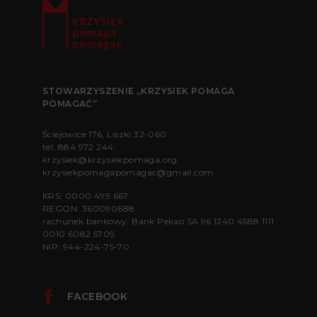
STOWARZYSZENIE „KRZYSIEK POMAGA
POMAGAĆ”
Ściejowice 176, Liszki 32-060
tel.
884 972 244
krzysiek@krzysiekpomaga.org
krzysiekpomagapomagac@gmail.com
KRS: 0000 499 667
REGON: 360090688
rachunek bankowy: Bank Pekao SA 96 1240 4588 1111
0010 6082 5709
NIP: 944-224-75-70
FACEBOOK