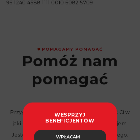
96 1240 4588 1111 0010 6082 5709
POMAGAMY POMAGAĆ
Pomóż nam
pomagać
Przygotowaliśmy tę ofertę, żeby pokazać Ci w
WESPRZYJ
BENEFICJENTÓW
jaki sposób możemy pomóc sobie nawzajem.
Jesteśmy Organizacją Pożytku Publicznego.
WPŁACAM