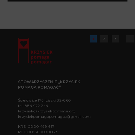
1
2
3
Strona 1 z 3
STOWARZYSZENIE „KRZYSIEK
POMAGA POMAGAĆ”
Ściejowice 176, Liszki 32-060
tel.
884 972 244
krzysiek@krzysiekpomaga.org
krzysiekpomagapomagac@gmail.com
KRS: 0000 499 667
REGON: 360090688