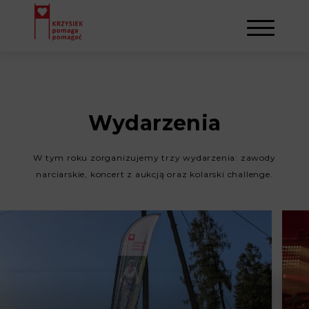
AKTUALNOŚCI
Wydarzenia
STOWARZYSZENIE
W tym roku zorganizujemy trzy wydarzenia: zawody
O NAS
DZIAŁALNOŚĆ
narciarskie, koncert z aukcją oraz kolarski challenge.
NAPISALI O NAS
NASI BENEFICJENCI
KONTAKT
GALERIA
SULEJMAN
REJESTRACJA
WYDARZENIA