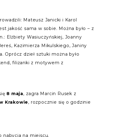
owadzili: Mateusz Janicki i Karol
jest jakość sama w sobie. Można było – z
.: Elżbiety Wasiuczyńskiej, Joanny
ereś, Kazimierza Mikulskiego, Janiny
a. Oprócz dzieł sztuki można było
kend, filiżanki z motywem z
się
8 maja
, zagra Marcin Rusek z
w Krakowie
, rozpocznie się o godzinie
o nabycia na miejscu.