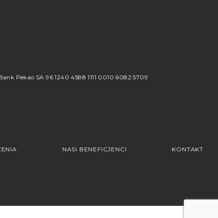
8
ank Pekao SA 96 1240 4588 1111 0010 6082 5709
ENIA
NASI BENEFICJENCI
KONTAKT