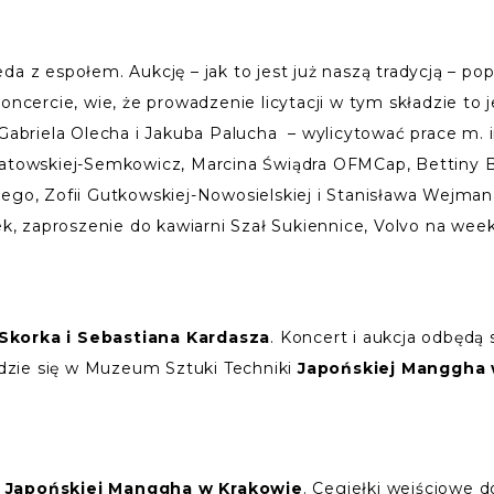
a z espołem. Aukcję – jak to jest już naszą tradycją – popr
oncercie, wie, że prowadzenie licytacji w tym składzie to 
abriela Olecha i Jakuba Palucha – wylicytować prace m. in
natowskiej-Semkowicz, Marcina Świądra OFMCap, Bettiny B
ego, Zofii Gutkowskiej-Nowosielskiej i Stanisława Wejman
zek, zaproszenie do kawiarni Szał Sukiennice, Volvo na wee
Skorka i Sebastiana Kardasza
. Koncert i aukcja odbędą 
dzie się w Muzeum Sztuki Techniki
Japońskiej Manggha 
i
Japońskiej Manggha w Krakowie
. Cegiełki wejściowe d