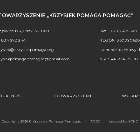
TOWARZYSZENIE „KRZYSIEK POMAGA POMAGAĆ”
iejowice 176, Liszki 32-060
KRS: 0000 499 667
.
884 972 244
REGON: 36009068
zysiek@krzysiekpomaga.org
rachunek bankowy: B
zysiekpomagapomagac@gmail.com
NIP: 944-224-75-70
TUALNOŚCI
STOWARZYSZENIE
WYDARZ
Copyright 2026 © Krzysiek Pomaga Pomagać
RODO
created by
YOHO