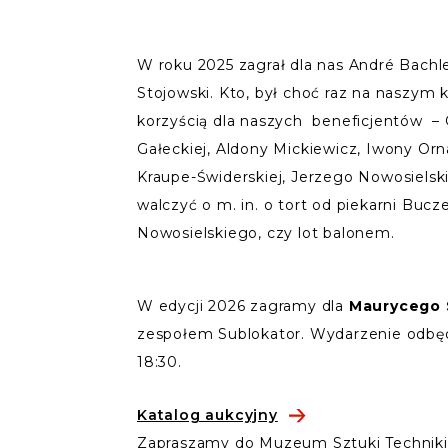
W roku 2025 zagrał dla nas André Bachled
Stojowski. Kto, był choć raz na naszym k
korzyścią dla naszych beneficjentów – G
Gałeckiej, Aldony Mickiewicz, Iwony Or
Kraupe-Świderskiej, Jerzego Nowosielski
walczyć o m. in. o tort od piekarni Buc
Nowosielskiego, czy lot balonem.
W edycji 2026 zagramy dla
Maurycego 
zespołem Sublokator. Wydarzenie odbę
18:30.
Katalog aukcyjny
Zapraszamy do Muzeum Sztuki Technik