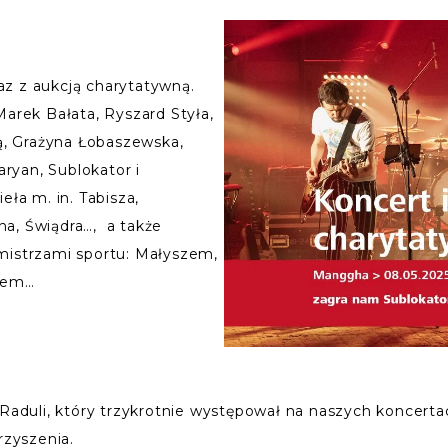
z z aukcją charytatywną.
Marek Bałata, Ryszard Styła,
, Grażyna Łobaszewska,
aryan, Sublokator i
eła m. in. Tabisza,
a, Świądra…, a także
mistrzami sportu: Małyszem,
tem…
Raduli, który trzykrotnie występował na naszych koncerta
rzyszenia.