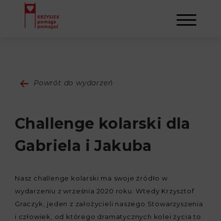
AKTUALNOŚCI
Powrót do wydarzeń
STOWARZYSZENIE
Challenge kolarski dla
O NAS
DZIAŁALNOŚĆ
Gabriela i Jakuba
NAPISALI O NAS
NASI BENEFICJENCI
KONTAKT
Nasz challenge kolarski ma swoje źródło w
GALERIA
SULEJMAN
REJESTRACJA
wydarzeniu z września 2020 roku. Wtedy Krzysztof
Graczyk, jeden z założycieli naszego Stowarzyszenia
WYDARZENIA
i człowiek, od którego dramatycznych kolei życia to