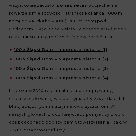
wszystko się zaczęło,
po raz setny
podjechał na
rowerze z miejscowości Tatranska Polianka (1000 m.
npm) do Velickeho Plesa (1.700 m. npm) pod
Gerlachem. Skąd się to wzięło i dlaczego Krzyś zrobił
to akurat sto razy, możecie się dowiedzieć tutaj:
100 x Śląski Dom – nieprosta historia (1)
100 x Śląski Dom – nieprosta historia (2)
100 x Śląski Dom – nieprosta historia (3)
100 x Śląski Dom – nieprosta historia (4)
Impreza w 2020 roku miała charakter prywatny,
chociaż brało w niej wielu przyjaciół Krzysia, dalej lub
bliżej związanych z naszym Stowarzyszeniem. W
naszych głowach zrodził się wtedy pomysł, by zrobić
coś podobnego pod szyldem Stowarzyszenia. I tak, w
2021 r. przeprowadziliśmy