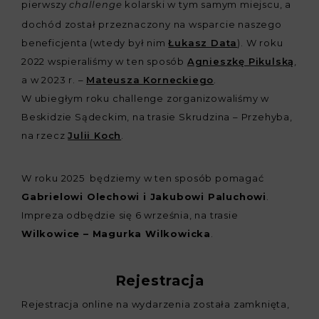
pierwszy
kolarski w tym samym miejscu, a
challenge
dochód został przeznaczony na wsparcie naszego
beneficjenta (wtedy był nim
Łukasz Data
). W roku
2022 wspieraliśmy w ten sposób
Agnieszkę Pikulską
,
a w 2023 r. –
Mateusza Korneckiego
.
W ubiegłym roku challenge zorganizowaliśmy w
Beskidzie Sądeckim, na trasie Skrudzina – Przehyba,
na rzecz
Julii Koch
.
W roku 2025 będziemy w ten sposób pomagać
Gabrielowi Olechowi i Jakubowi Paluchowi
.
Impreza odbędzie się 6 września, na trasie
Wilkowice – Magurka Wilkowicka
.
Rejestracja
Rejestracja online na wydarzenia została zamknięta,