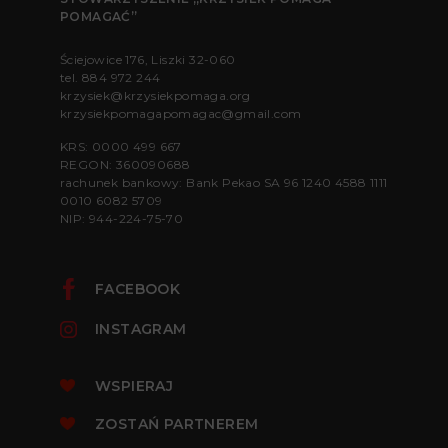
POMAGAĆ”
Ściejowice 176, Liszki 32-060
tel.
884 972 244
krzysiek@krzysiekpomaga.org
krzysiekpomagapomagac@gmail.com
KRS: 0000 499 667
REGON: 360090688
rachunek bankowy: Bank Pekao SA 96 1240 4588 1111
0010 6082 5709
NIP: 944-224-75-70
FACEBOOK
INSTAGRAM
WSPIERAJ
ZOSTAŃ PARTNEREM