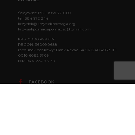
Ściejowice 176, Liszki 32-060
tel.
884 972 244
krzysiek@krzysiekpomaga.org
krzysiekpomagapomagac@gmail.com
KRS: 0000 499 667
REGON: 360090688
rachunek bankowy: Bank Pekao SA 96 1240 4588 1111
0010 6082 5709
NIP: 944-224-75-70
FACEBOOK
INSTAGRAM
WSPIERAJ
ZOSTAŃ PARTNEREM
RODO