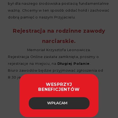
był dla naszego środowiska postacią fundamentalnie
ważną. Chcemy w ten sposób oddać hołd i zachować
dobrą pamięć o naszym Przyjacielu.
Rejestracja na rodzinne zawody
narciarskie.
Memoriał Krzysztofa Leonowicza.
Rejestracja Online zastała zamknięta, prosimy o
rejestracje na miejscu, na
Długiej Polanie
.
Biuro zawodów będzie przyjmować zgłoszenia od
8:30 jedynie do godziny 10:00
WESPRZYJ
BENEFICJENTÓW
WPŁACAM