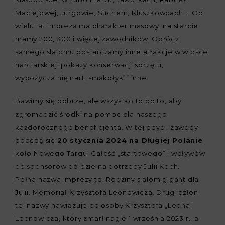
Maciejowej, Jurgowie, Suchem, Kluszkowcach … Od
wielu lat impreza ma charakter masowy, na starcie
mamy 200, 300 i więcej zawodników. Oprócz
samego slalomu dostarczamy inne atrakcje w wiosce
narciarskiej: pokazy konserwacji sprzętu,
wypożyczalnię nart, smakołyki i inne.
Bawimy się dobrze, ale wszystko to po to, aby
zgromadzić środki na pomoc dla naszego
każdorocznego beneficjenta. W tej edycji zawody
odbędą się
20 stycznia 2024 na Długiej Polanie
koło Nowego Targu. Całość „startowego” i wpływów
od sponsorów pójdzie na potrzeby Julii Koch.
Pełna nazwa imprezy to: Rodziny slalom gigant dla
Julii. Memoriał Krzysztofa Leonowicza. Drugi człon
tej nazwy nawiązuje do osoby Krzysztofa „Leona”
Leonowicza, który zmarł nagle 1 września 2023 r., a