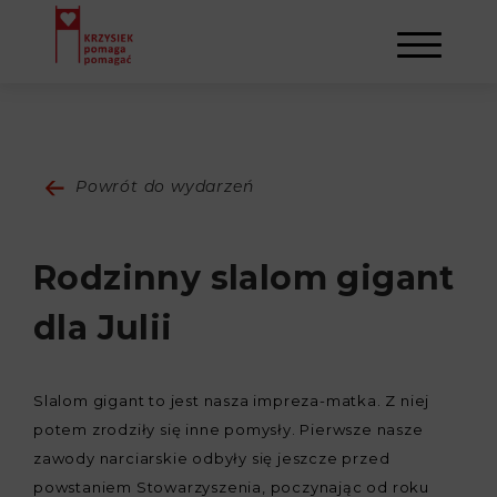
AKTUALNOŚCI
Powrót do wydarzeń
STOWARZYSZENIE
Rodzinny slalom gigant
O NAS
DZIAŁALNOŚĆ
dla Julii
NAPISALI O NAS
NASI BENEFICJENCI
KONTAKT
Slalom gigant to jest nasza impreza-matka. Z niej
GALERIA
SULEJMAN
REJESTRACJA
potem zrodziły się inne pomysły. Pierwsze nasze
zawody narciarskie odbyły się jeszcze przed
WYDARZENIA
powstaniem Stowarzyszenia, poczynając od roku