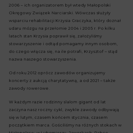
2006 – ich organizatorem był wtedy Małopolski
Okręgowy Związek Narciarski. Wówczas służyły
wsparciu rehabilitacji Krzysia Graczyka, który doznał
udaru mózgu na przełomie 2004 i 2005 r. Po kilku
latach stan Krzysia poprawił się, założyliśmy
stowarzyszenie i odtąd pomagamy innym osobom,
do czego włącza się, na ile potrafi, Krzysztof – stąd
nazwa naszego stowarzyszenia.
Od roku 2012 oprócz zawodów organizujemy
koncerty z aukcją charytatywną, a od 2021 – także
zawody rowerowe.
W każdym razie rodzinny slalom gigant od lat
zaczyna nasz roczny cykl, zwykle zawody odbywają
się w lutym, czasem końcem stycznia, czasem
początkiem marca. Gościliśmy na różnych stokach w
Małopolsce: w Lubomierzu, Jaworkach, Rabce-