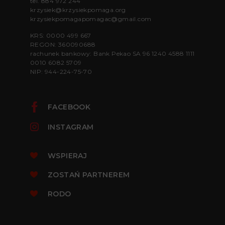
tel.
884 972 244
krzysiek@krzysiekpomaga.org
krzysiekpomagapomagac@gmail.com
KRS: 0000 499 667
REGON: 360090688
rachunek bankowy: Bank Pekao SA 96 1240 4588 1111
0010 6082 5709
NIP: 944-224-75-70
FACEBOOK
INSTAGRAM
WSPIERAJ
ZOSTAŃ PARTNEREM
RODO