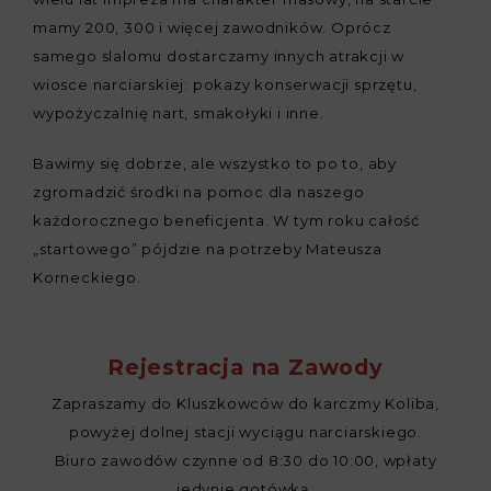
mamy 200, 300 i więcej zawodników. Oprócz
samego slalomu dostarczamy innych atrakcji w
wiosce narciarskiej: pokazy konserwacji sprzętu,
wypożyczalnię nart, smakołyki i inne.
Bawimy się dobrze, ale wszystko to po to, aby
zgromadzić środki na pomoc dla naszego
każdorocznego beneficjenta. W tym roku całość
„startowego” pójdzie na potrzeby Mateusza
Korneckiego.
Rejestracja na Zawody
Zapraszamy do Kluszkowców do karczmy Koliba,
powyżej dolnej stacji wyciągu narciarskiego.
Biuro zawodów czynne od 8:30 do 10:00, wpłaty
jedynie gotówką.