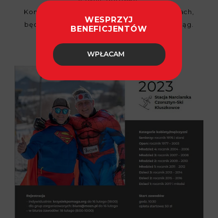
Koniecznie szukajcie wolontariusza przy kasach,
WESPRZYJ
będzie rozdawać vouchery zniżkowe na wyciąg.
BENEFICJENTÓW
Do zobaczenia!
WPŁACAM