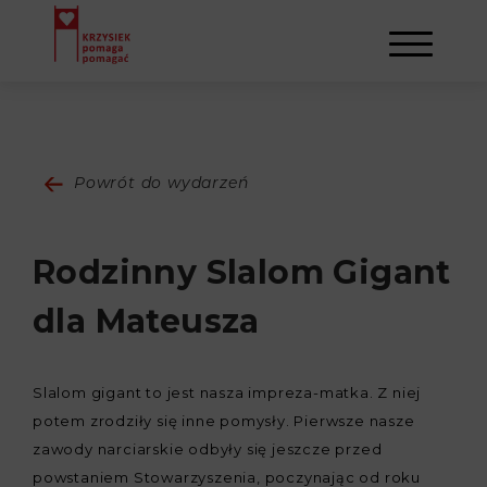
AKTUALNOŚCI
Powrót do wydarzeń
STOWARZYSZENIE
Rodzinny Slalom Gigant
O NAS
DZIAŁALNOŚĆ
dla Mateusza
NAPISALI O NAS
NASI BENEFICJENCI
KONTAKT
Slalom gigant to jest nasza impreza-matka. Z niej
GALERIA
SULEJMAN
REJESTRACJA
potem zrodziły się inne pomysły. Pierwsze nasze
zawody narciarskie odbyły się jeszcze przed
WYDARZENIA
powstaniem Stowarzyszenia, poczynając od roku