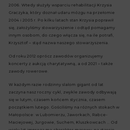
2006. Wtedy służyły wsparciu rehabilitacji Krzysia
Graczyka, który doznał udaru mózgu na przełomie
2004 i 2005 r. Po kilku latach stan Krzysia poprawił
się, założyliśmy stowarzyszenie i odtąd pomagamy
innym osobom, do czego włącza się, na ile potrafi,
Krzysztof – stąd nazwa naszego stowarzyszenia.
Od roku 2012 oprócz zawodów organizujemy
koncerty z aukcją charytatywną, a od 2021 – także
zawody rowerowe.
W każdym razie rodzinny slalom gigant od lat
zaczyna nasz roczny cykl, zwykle zawody odbywają
się w lutym, czasem końcem stycznia, czasem
początkiem lutego. Gościliśmy na różnych stokach w
Małopolsce: w Lubomierzu, Jaworkach, Rabce-
Maciejowej, Jurgowie, Suchem, Kluszkowcach … Od
wielu lat impreza ma charakter masowy, na starcie