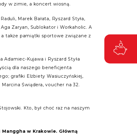
dy w zimie, a koncert wiosną.
Raduli, Marek Bałata, Ryszard Styła,
Aga Zaryan, Sublokator i Workaholic. A
, a także pamiątki sportowe związane z
la Adamiec-Kujawa i Ryszard Styła
yścią dla naszego beneficjenta
o; grafiki Elżbiety Wasiuczyńskiej,
 Marcina Świądera, voucher na 32.
 Stojowski. Kto, był choć raz na naszym
iej Manggha w Krakowie. Główną