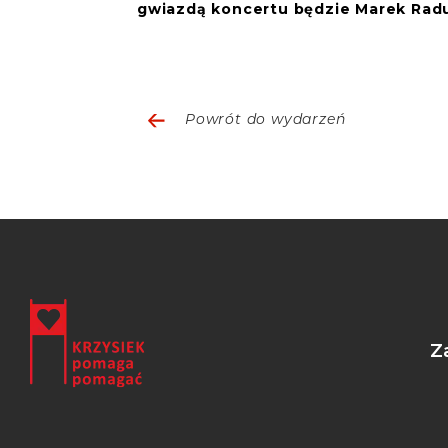
gwiazdą koncertu będzie Marek Radu
Do zobaczenia!
Powrót do wydarzeń
Z