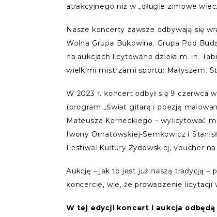
atrakcyjnego niż w „długie zimowe wiec
Nasze koncerty zawsze odbywają się wraz
Wolna Grupa Bukowina, Grupa Pod Budą, G
na aukcjach licytowano dzieła m. in. Ta
wielkimi mistrzami sportu: Małyszem,
W 2023 r. koncert odbył się 9 czerwca w
(program „Świat gitarą i poezją malowan
Mateusza Korneckiego – wylicytować m. i
Iwony Ornatowskiej-Semkowicz i Stanisł
Festiwal Kultury Żydowskiej, voucher n
Aukcję – jak to jest już naszą tradycją 
koncercie, wie, że prowadzenie licytacji
W tej edycji koncert i aukcja odbęd