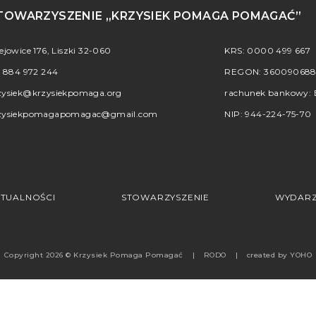
TOWARZYSZENIE „KRZYSIEK POMAGA POMAGAĆ”
iejowice 176, Liszki 32-060
KRS: 0000 499 667
.
884 972 244
REGON: 36009068
zysiek@krzysiekpomaga.org
rachunek bankowy: B
zysiekpomagapomagac@gmail.com
NIP: 944-224-75-70
TUALNOŚCI
STOWARZYSZENIE
WYDARZ
Copyright 2026 © Krzysiek Pomaga Pomagać
RODO
created by
YOHO