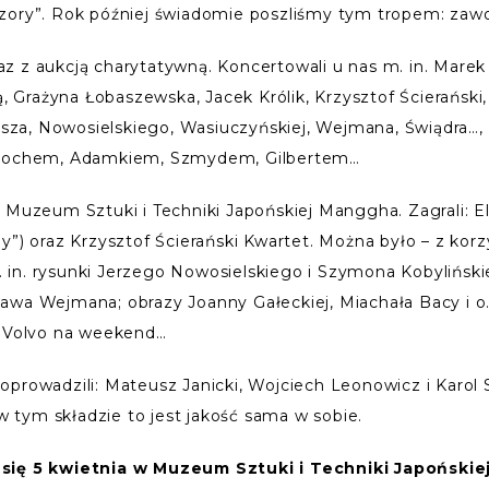
zory”. Rok później świadomie poszliśmy tym tropem: zawo
 z aukcją charytatywną. Koncertowali u nas m. in. Marek 
rażyna Łobaszewska, Jacek Królik, Krzysztof Ścierański, 
bisza, Nowosielskiego, Wasiuczyńskiej, Wejmana, Świądra…
 Stochem, Adamkiem, Szmydem, Gilbertem…
 Muzeum Sztuki i Techniki Japońskiej Manggha. Zagrali: E
y”) oraz Krzysztof Ścierański Kwartet. Można było – z korz
n. rysunki Jerzego Nowosielskiego i Szymona Kobylińskieg
awa Wejmana; obrazy Joanny Gałeckiej, Miachała Bacy i o.
a Volvo na weekend…
– poprowadzili: Mateusz Janicki, Wojciech Leonowicz i Karol
 w tym składzie to jest jakość sama w sobie.
ą się 5 kwietnia w Muzeum Sztuki i Techniki Japońsk