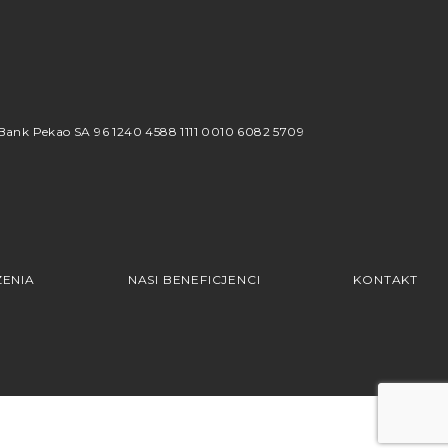
8
ank Pekao SA 96 1240 4588 1111 0010 6082 5709
ENIA
NASI BENEFICJENCI
KONTAKT