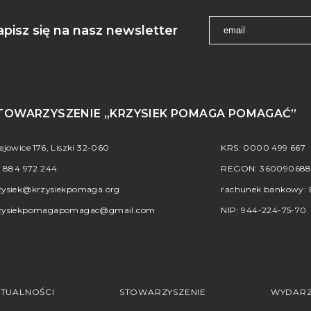
apisz się na nasz newsletter
TOWARZYSZENIE „KRZYSIEK POMAGA POMAGAĆ”
iejowice 176, Liszki 32-060
KRS: 0000 499 667
.
884 972 244
REGON: 36009068
zysiek@krzysiekpomaga.org
rachunek bankowy: B
zysiekpomagapomagac@gmail.com
NIP: 944-224-75-70
TUALNOŚCI
STOWARZYSZENIE
WYDARZ