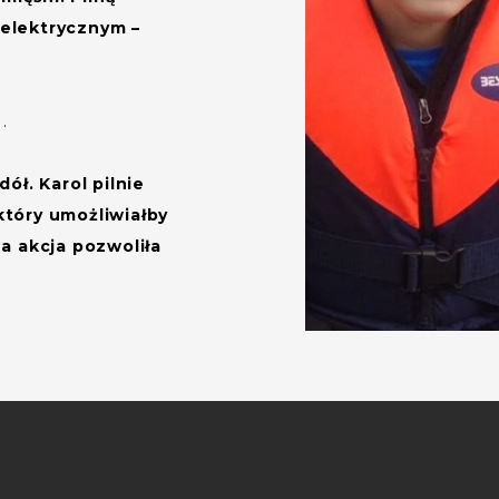
elektrycznym –
.
ół. Karol pilnie
który umożliwiałby
a akcja pozwoliła
.