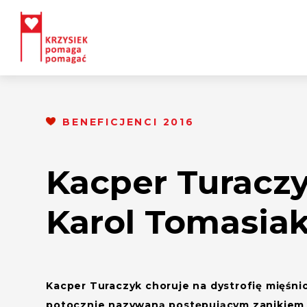
BENEFICJENCI 2016
Kacper Turaczy
Karol Tomasia
Kacper Turaczyk choruje na dystrofię mięśn
potocznie nazywaną postępującym zanikiem m