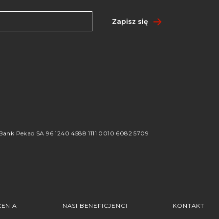
Zapisz się
8
ank Pekao SA 96 1240 4588 1111 0010 6082 5709
ENIA
NASI BENEFICJENCI
KONTAKT