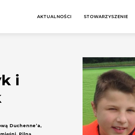
AKTUALNOŚCI
STOWARZYSZENIE
k i
k
iową Duchenne’a,
ięśni. Pilną