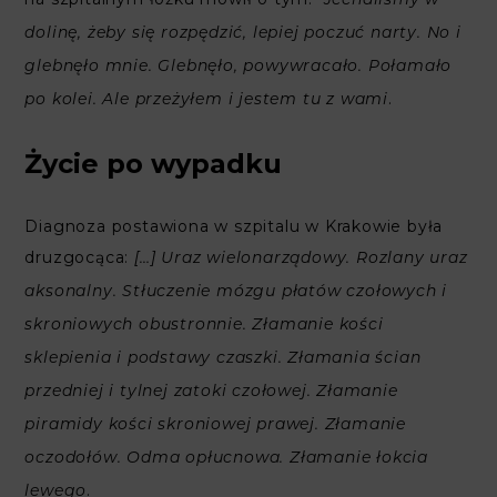
Jechaliśmy w
dolinę, żeby się rozpędzić, lepiej poczuć narty. No i
glebnęło mnie. Glebnęło, powywracało. Połamało
.
po kolei. Ale przeżyłem i jestem tu z wami
Życie po wypadku
Diagnoza postawiona w szpitalu w Krakowie była
druzgocąca:
[…] Uraz wielonarządowy. Rozlany uraz
aksonalny. Stłuczenie mózgu płatów czołowych i
skroniowych obustronnie. Złamanie kości
sklepienia i podstawy czaszki. Złamania ścian
przedniej i tylnej zatoki czołowej. Złamanie
piramidy kości skroniowej prawej. Złamanie
oczodołów. Odma opłucnowa. Złamanie łokcia
.
lewego