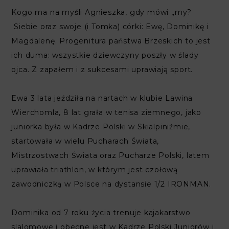
Kogo ma na myśli Agnieszka, gdy mówi „my?
Siebie oraz swoje (i Tomka) córki: Ewę, Dominikę i
Magdalenę. Progenitura państwa Brzeskich to jest
ich duma: wszystkie dziewczyny poszły w ślady
ojca. Z zapałem i z sukcesami uprawiają sport.
Ewa 3 lata jeździła na nartach w klubie Lawina
Wierchomla, 8 lat grała w tenisa ziemnego, jako
juniorka była w Kadrze Polski w Skialpiniźmie,
startowała w wielu Pucharach Świata,
Mistrzostwach Świata oraz Pucharze Polski, latem
uprawiała triathlon, w którym jest czołową
zawodniczką w Polsce na dystansie 1/2 IRONMAN.
Dominika od 7 roku życia trenuje kajakarstwo
slalomowe i obecne jest w Kadrze Polski Juniorów i