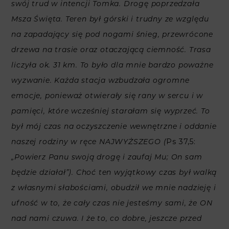
swój trud w intencji Tomka. Drogę poprzedzała
Msza Święta. Teren był górski i trudny ze względu
na zapadający się pod nogami śnieg, przewrócone
drzewa na trasie oraz otaczającą ciemność. Trasa
liczyła ok. 31 km. To było dla mnie bardzo poważne
wyzwanie. Każda stacja wzbudzała ogromne
emocje, ponieważ otwierały się rany w sercu i w
pamięci, które wcześniej starałam się wyprzeć. To
był mój czas na oczyszczenie wewnętrzne i oddanie
Ps 37,5:
naszej rodziny w ręce NAJWYŻSZEGO
(
„Powierz Panu swoją drogę i zaufaj Mu; On sam
będzie działał”). Choć ten wyjątkowy czas był walką
z własnymi słabościami, obudził we mnie nadzieję i
ufność w to, że cały czas nie jesteśmy sami, że ON
nad nami czuwa. I że to, co dobre, jeszcze przed