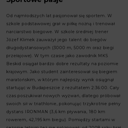
Od najmłodszych lat pasjonował się sportem. W
szkole podstawowej grał w piłkę nożną i trenował
narciarstwo biegowe. W szkole średniej trener
Józef Klimek zauważył jego talent do biegów
długodystansowych (3000 m, 5000 m oraz biegi
przełajowe). W tym czasie jako zawodnik MKS
Beskid osiągał bardzo dobre rezultaty na poziomie
krajowym. Jako student zainteresował się biegiem
maratońskim, w którym najlepszy wynik osiągnął
startując w Budapeszcie z rezultatem 2:36:00. Cały
czas poszukiwał nowych wyzwań, dlatego próbował
swoich sił w triathlonie, pokonując trzykrotnie pełny
dystans IRONMAN (3,6 km pływania, 180 km
rowerem, 42,195 km biegu). Pomiędzy startami w
sezonie letnim też nie próżnował: od 2008 roku brał