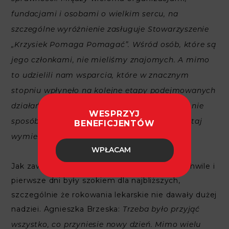
fundacjami i osobami o wielkim sercu, na
szczególne wyróżnienie zasługuje Stowarzyszenie
„Krzysiek Pomaga Pomagać”. Wśród osób, które są
jego członkami, nie mieliśmy znajomych. A mimo
to udzielili nam wsparcia, które w znacznym
stopniu wpłynęło na kolejne etapy podejmowanych
działań rehabilitacyjnych. Pomagali też inni, nie
WESPRZYJ
sposób wszystkich tych ludzi i organizacji, tutaj
BENEFICJENTÓW
.
wymienić
WPŁACAM
Jak zawsze w takich przypadkach, pierwsze chwile i
pierwsze dni były szokiem dla najbliższych,
szczególnie że rokowania lekarskie nie dawały dużej
nadziei. Agnieszka Brzeska:
Trzeba było przyjąć
wszystko, co przyniesie nowy dzień. Mimo wielu