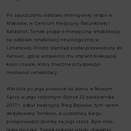
Po opuszczeniu oddziału intensywnej terapii w
Krakowie, w Centrum Medycyny Ratunkowej i
Katastrof, Tomek podjął 4-miesięczną rehabilitację
na oddziale rehabilitacji neurologicznej w
Limanowej. Prosto stamtąd został przewieziony do
Katowic, gdzie wstawiono mu implant brakującej
kości czaszki, który znacznie przyspieszył
możliwość rehabilitacji.
Wkrótce po jego powrocie do domu w Nowym
Sączy w jego rodzinnym Rytrze 22 października
2017 r. odbył tradycyjny Bieg Bejorów, tym razem
dedykowany Tomkowi, a uczestnicy biegu
przeprowadzili zbiórkę na jego rzecz. Było miło,
grała muzyka. Tomek pokazał wtedy charakter: