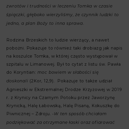
zwrotów i trudności w leczeniu Tomka w czasie
śpiączki, głęboko wierzyliśmy, że czynnik ludzki to
.
jedno, a plan Boży to inna sprawa
Rodzina Brzeskich to ludzie wierzący, a nawet
pobożni. Pokazuje to również taki drobiazg jak napis
na koszulce Tomka, w której często występował w
szpitalu w Limanowej. Był to cytat z listu św. Pawła
do Koryntian:
moc bowiem w słabości się
(2Kor, 12,9). Pokazuje to także udział
doskonali
Agnieszki w Ekstremalnej Drodze Krzyżowej w 2019
r. z Krynicy na Czarnym Potoku przez Jaworzynę
Krynicką, Halę Łabowską, Halę Pisaną, Kokuszkę do
Piwnicznej – Zdroju.
-W ten sposób chciałam
podziękować za otrzymane łaski oraz ofiarować