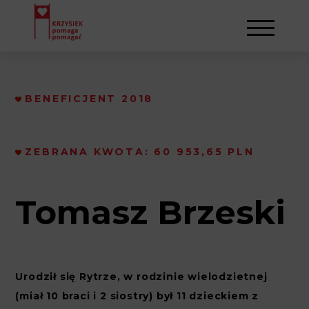
BENEFICJENT 2018
AKTUALNOŚCI
STOWARZYSZENIE
ZEBRANA KWOTA: 60 953,65 PLN
O NAS
DZIAŁALNOŚĆ
Tomasz Brzeski
NAPISALI O NAS
NASI BENEFICJENCI
KONTAKT
GALERIA
SULEJMAN
REJESTRACJA
Urodził się Rytrze, w rodzinie wielodzietnej
WYDARZENIA
(miał 10 braci i 2 siostry) był 11 dzieckiem z