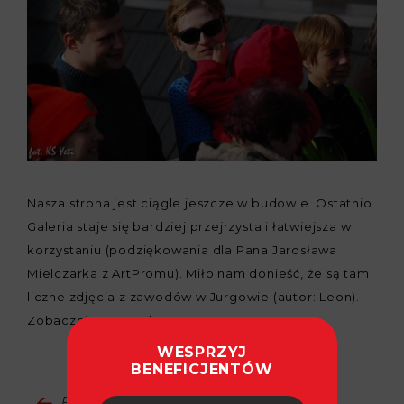
Nasza strona jest ciągle jeszcze w budowie. Ostatnio
Galeria staje się bardziej przejrzysta i łatwiejsza w
korzystaniu (podziękowania dla Pana Jarosława
Mielczarka z ArtPromu). Miło nam donieść, że są tam
liczne zdjęcia z zawodów w Jurgowie (autor: Leon).
Zobaczcie:
Zawody 2014
WESPRZYJ
BENEFICJENTÓW
Powrót do aktualności