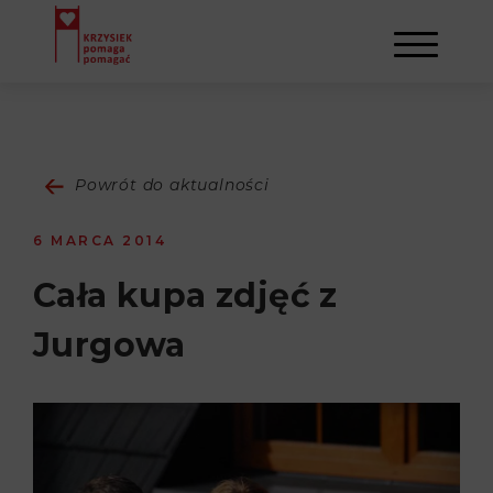
AKTUALNOŚCI
Powrót do aktualności
STOWARZYSZENIE
6 MARCA 2014
O NAS
DZIAŁALNOŚĆ
Cała kupa zdjęć z
Jurgowa
NAPISALI O NAS
NASI BENEFICJENCI
KONTAKT
GALERIA
SULEJMAN
REJESTRACJA
WYDARZENIA