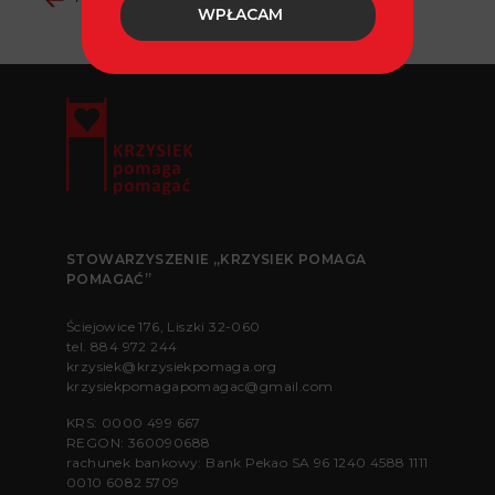
WPŁACAM
STOWARZYSZENIE „KRZYSIEK POMAGA
POMAGAĆ”
Ściejowice 176, Liszki 32-060
tel.
884 972 244
krzysiek@krzysiekpomaga.org
krzysiekpomagapomagac@gmail.com
KRS: 0000 499 667
REGON: 360090688
rachunek bankowy: Bank Pekao SA 96 1240 4588 1111
0010 6082 5709