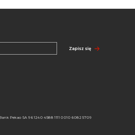
Zapisz się
8
ank Pekao SA 96 1240 4588 1111 0010 6082 5709