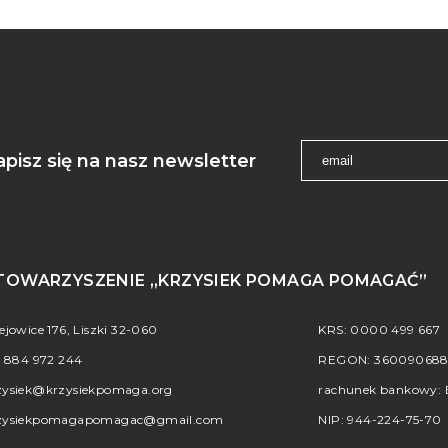
apisz się na nasz newsletter
TOWARZYSZENIE „KRZYSIEK POMAGA POMAGAĆ”
iejowice 176, Liszki 32-060
KRS: 0000 499 667
.
884 972 244
REGON: 36009068
zysiek@krzysiekpomaga.org
rachunek bankowy: B
zysiekpomagapomagac@gmail.com
NIP: 944-224-75-70