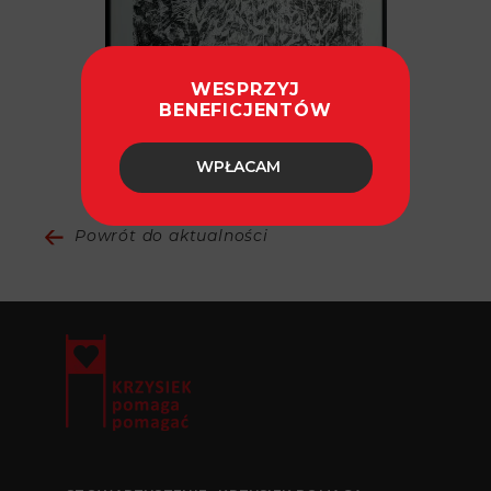
WESPRZYJ
BENEFICJENTÓW
fot. Paweł Ulatowski
WPŁACAM
Powrót do aktualności