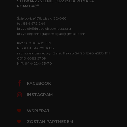
STOWARZYSZENIE „KRZYSIEK POMAGA
POMAGAĆ”
Ściejowice 176, Liszki 32-060
tel.
884 972 244
krzysiek@krzysiekpomaga.org
krzysiekpomagapomagac@gmail.com
KRS: 0000 499 667
REGON: 360090688
rachunek bankowy: Bank Pekao SA 96 1240 4588 1111
0010 6082 5709
NIP: 944-224-75-70
FACEBOOK
INSTAGRAM
WSPIERAJ
ZOSTAŃ PARTNEREM