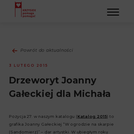
AKTUALNOŚCI
Powrót do aktualności
STOWARZYSZENIE
3 LUTEGO 2015
O NAS
DZIAŁALNOŚĆ
Drzeworyt Joanny
Gałeckiej dla Michała
NAPISALI O NAS
NASI BENEFICJENCI
KONTAKT
GALERIA
SULEJMAN
REJESTRACJA
Pozycja 27. w naszym katalogu (
Katalog 2015
) to
grafika Joanny Gałeckiej “W ogrodzie na skarpie
WYDARZENIA
(Sandomierz)” – dar artystki. W ubiegłym roku