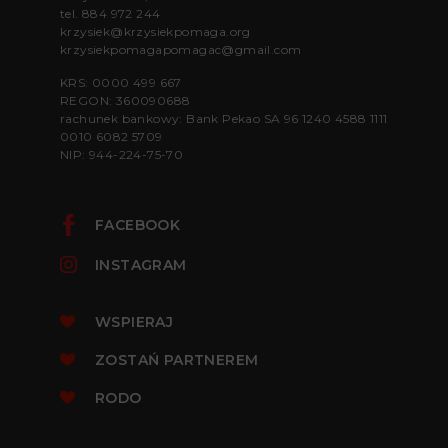
tel.
884 972 244
krzysiek@krzysiekpomaga.org
krzysiekpomagapomagac@gmail.com
KRS: 0000 499 667
REGON: 360090688
rachunek bankowy: Bank Pekao SA 96 1240 4588 1111
0010 6082 5709
NIP: 944-224-75-70
FACEBOOK
INSTAGRAM
WSPIERAJ
ZOSTAŃ PARTNEREM
RODO