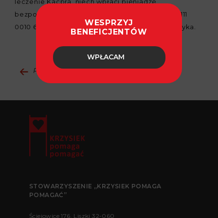
leczenie Kacpra, niech wpłaci pieniadze
bezpośrednio na konto Fundacji: 72 1240 4650 1111
WESPRZYJ
0010 6984 3685, z dopiskiem: dla Kacpra Turaczyka.
BENEFICJENTÓW
WPŁACAM
Powrót do aktualności
STOWARZYSZENIE „KRZYSIEK POMAGA
POMAGAĆ”
Ściejowice 176, Liszki 32-060