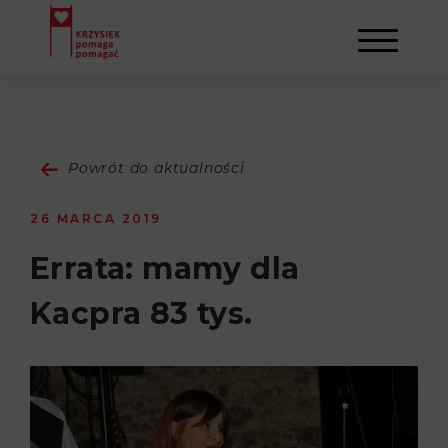
AKTUALNOŚCI
Powrót do aktualności
STOWARZYSZENIE
26 MARCA 2019
O NAS
DZIAŁALNOŚĆ
Errata: mamy dla
Kacpra 83 tys.
NAPISALI O NAS
NASI BENEFICJENCI
KONTAKT
GALERIA
SULEJMAN
REJESTRACJA
WYDARZENIA