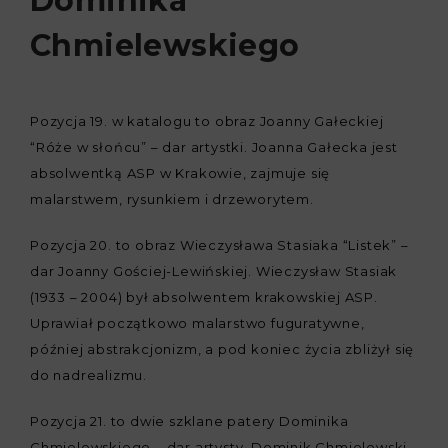
Dominika
Chmielewskiego
Pozycja 19. w katalogu to obraz Joanny Gałeckiej
“Róże w słońcu” – dar artystki. Joanna Gałecka jest
absolwentką ASP w Krakowie, zajmuje się
malarstwem, rysunkiem i drzeworytem.
Pozycja 20. to obraz Wieczysława Stasiaka “Listek” –
dar Joanny Gościej-Lewińskiej. Wieczysław Stasiak
(1933 – 2004) był absolwentem krakowskiej ASP.
Uprawiał początkowo malarstwo fuguratywne,
później abstrakcjonizm, a pod koniec życia zbliżył się
do nadrealizmu.
Pozycja 21. to dwie szklane patery Dominika
Chmielewskiego – dar artysty. Dominik Chmielewski