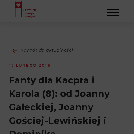
AKTUALNOŚCI
Powrót do aktualności
STOWARZYSZENIE
12 LUTEGO 2016
O NAS
DZIAŁALNOŚĆ
Fanty dla Kacpra i
Karola (8): od Joanny
NAPISALI O NAS
NASI BENEFICJENCI
KONTAKT
Gałeckiej, Joanny
GALERIA
SULEJMAN
REJESTRACJA
Gościej-Lewińskiej i
WYDARZENIA