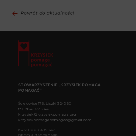
Powrót do aktualności
STOWARZYSZENIE „KRZYSIEK POMAGA
POMAGAĆ”
Ściejowice 176, Liszki 32-060
tel.
884 972 244
krzysiek@krzysiekpomaga.org
krzysiekpomagapomagac@gmail.com
KRS: 0000 499 667
REGON: 360090688