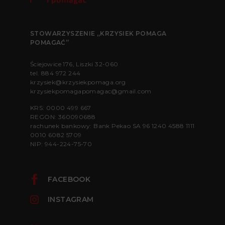
STOWARZYSZENIE „KRZYSIEK POMAGA
POMAGAĆ”
Ściejowice 176, Liszki 32-060
tel.
884 972 244
krzysiek@krzysiekpomaga.org
krzysiekpomagapomagac@gmail.com
KRS: 0000 499 667
REGON: 360090688
rachunek bankowy: Bank Pekao SA 96 1240 4588 1111
0010 6082 5709
NIP: 944-224-75-70
FACEBOOK
INSTAGRAM