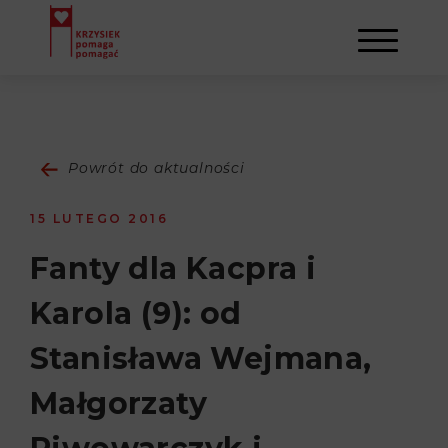
AKTUALNOŚCI
Powrót do aktualności
STOWARZYSZENIE
15 LUTEGO 2016
O NAS
DZIAŁALNOŚĆ
Fanty dla Kacpra i
Karola (9): od
NAPISALI O NAS
NASI BENEFICJENCI
KONTAKT
Stanisława Wejmana,
GALERIA
SULEJMAN
REJESTRACJA
Małgorzaty
WYDARZENIA