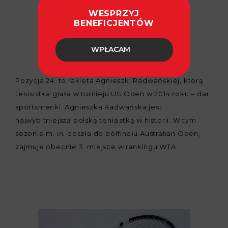
WESPRZYJ
fot. Maciej Trzciński
BENEFICJENTÓW
WPŁACAM
Pozycja 24. to rakieta Agnieszki Radwańskiej, którą
tenisistka grała w turnieju US Open w 2014 roku – dar
sportsmenki. Agnieszka Radwańska jest
najwybitniejszą polską tenisistką w historii. W tym
sezonie m. in. doszła do półfinału Australian Open,
zajmuje obecnie 3. miejsce w rankingu WTA.