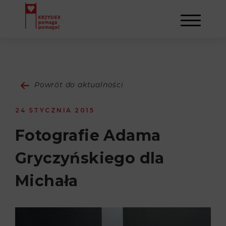
AKTUALNOŚCI
Powrót do aktualności
STOWARZYSZENIE
24 STYCZNIA 2015
O NAS
DZIAŁALNOŚĆ
Fotografie Adama
Gryczyńskiego dla
NAPISALI O NAS
NASI BENEFICJENCI
KONTAKT
Michała
GALERIA
SULEJMAN
REJESTRACJA
WYDARZENIA