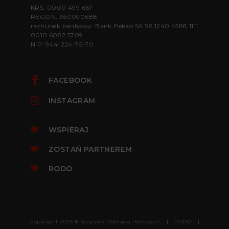
KRS: 0000 499 667
REGON: 360090688
rachunek bankowy: Bank Pekao SA 96 1240 4588 1111
0010 6082 5709
NIP: 944-224-75-70
FACEBOOK
INSTAGRAM
WSPIERAJ
ZOSTAŃ PARTNEREM
RODO
Copyright 2026 © Krzysiek Pomaga Pomagać
RODO