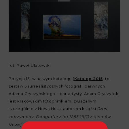
fot. Paweł Ulatowski
Pozycja 13. w naszym katalogu (
Katalog 2015
) to
zestaw 5 surrealistycznych fotografii barwnych
Adama Gryczyńskiego – dar artysty. Adam Gryczyński
jest krakowskim fotografikiem, związanym
szczególnie z Nową Hutą, autorem książki
Czas
zatrzymany. Fotografie z lat 1883-1963 z terenów
(2006).
Nowej Huty i okolic oraz wybór tekstów