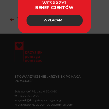
WESPRZYJ
BENEFICJENTÓW
Powrót do aktualności
WPŁACAM
STOWARZYSZENIE „KRZYSIEK POMAGA
POMAGAĆ”
Ściejowice 176, Liszki 32-060
tel.
884 972 244
krzysiek@krzysiekpomaga.org
krzysiekpomagapomagac@gmail.com