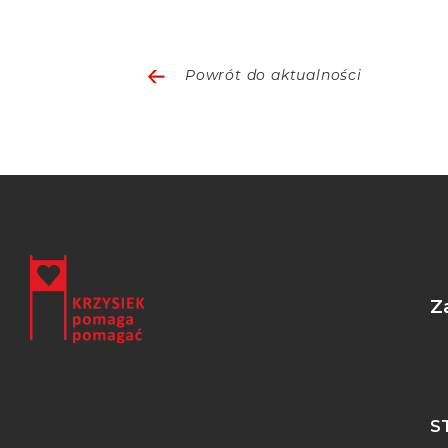
Powrót do aktualności
Z
S