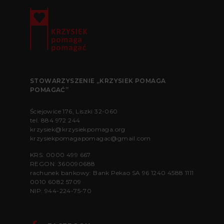
STOWARZYSZENIE „KRZYSIEK POMAGA
POMAGAĆ”
Ściejowice 176, Liszki 32-060
tel.
884 972 244
krzysiek@krzysiekpomaga.org
krzysiekpomagapomagac@gmail.com
KRS: 0000 499 667
REGON: 360090688
rachunek bankowy: Bank Pekao SA 96 1240 4588 1111
0010 6082 5709
NIP: 944-224-75-70