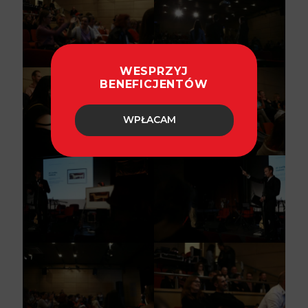
WESPRZYJ
BENEFICJENTÓW
WPŁACAM