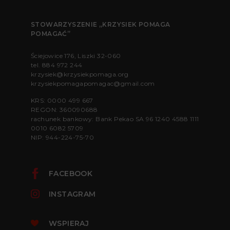
STOWARZYSZENIE „KRZYSIEK POMAGA
POMAGAĆ”
Ściejowice 176, Liszki 32-060
tel.
884 972 244
krzysiek@krzysiekpomaga.org
krzysiekpomagapomagac@gmail.com
KRS: 0000 499 667
REGON: 360090688
rachunek bankowy: Bank Pekao SA 96 1240 4588 1111
0010 6082 5709
NIP: 944-224-75-70
FACEBOOK
INSTAGRAM
WSPIERAJ