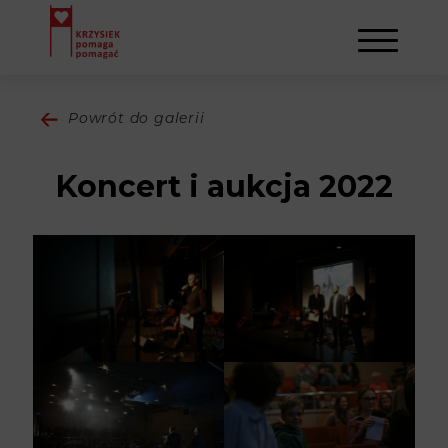
Powrót do galerii
AKTUALNOŚCI
Koncert i aukcja 2022
STOWARZYSZENIE
O NAS
DZIAŁALNOŚĆ
NAPISALI O NAS
NASI BENEFICJENCI
KONTAKT
GALERIA
SULEJMAN
REJESTRACJA
WYDARZENIA