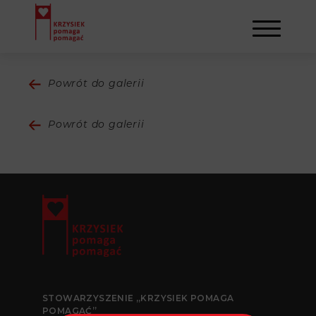
Powrót do galerii
AKTUALNOŚCI
Powrót do galerii
STOWARZYSZENIE
O NAS
DZIAŁALNOŚĆ
NAPISALI O NAS
NASI BENEFICJENCI
KONTAKT
GALERIA
SULEJMAN
REJESTRACJA
WYDARZENIA
STOWARZYSZENIE „KRZYSIEK POMAGA
POMAGAĆ”