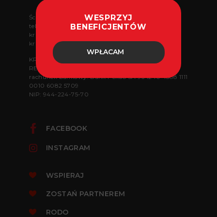
WESPRZYJ
Ściejowice 176, Liszki 32-060
BENEFICJENTÓW
tel.
884 972 244
krzysiek@krzysiekpomaga.org
krzysiekpomagapomagac@gmail.com
WPŁACAM
KRS: 0000 499 667
REGON: 360090688
rachunek bankowy: Bank Pekao SA 96 1240 4588 1111
0010 6082 5709
NIP: 944-224-75-70
FACEBOOK
INSTAGRAM
WSPIERAJ
ZOSTAŃ PARTNEREM
RODO