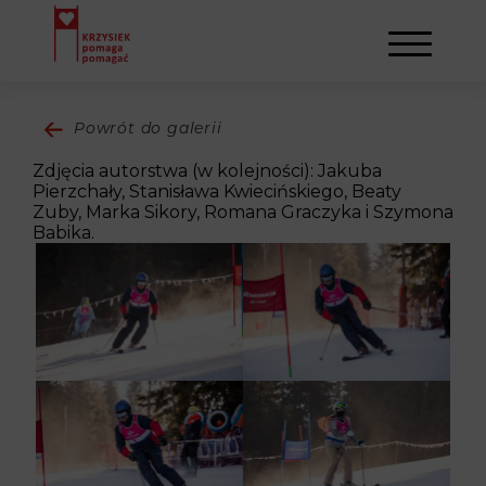
Powrót do galerii
AKTUALNOŚCI
Zdjęcia autorstwa (w kolejności): Jakuba
Pierzchały, Stanisława Kwiecińskiego, Beaty
Zuby, Marka Sikory, Romana Graczyka i Szymona
STOWARZYSZENIE
Babika.
O NAS
DZIAŁALNOŚĆ
NAPISALI O NAS
NASI BENEFICJENCI
KONTAKT
GALERIA
SULEJMAN
REJESTRACJA
WYDARZENIA