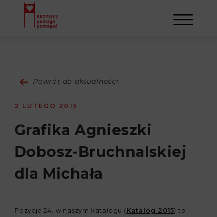
AKTUALNOŚCI
Powrót do aktualności
STOWARZYSZENIE
2 LUTEGO 2015
O NAS
DZIAŁALNOŚĆ
Grafika Agnieszki
Dobosz-Bruchnalskiej
NAPISALI O NAS
NASI BENEFICJENCI
KONTAKT
dla Michała
GALERIA
SULEJMAN
REJESTRACJA
WYDARZENIA
Pozycja 24. w naszym katalogu (
Katalog 2015
) to