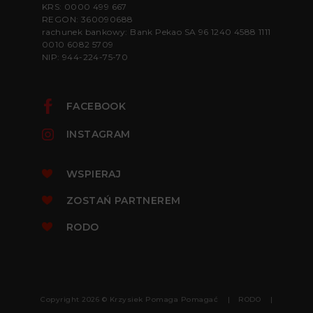
KRS: 0000 499 667
REGON: 360090688
rachunek bankowy: Bank Pekao SA 96 1240 4588 1111
0010 6082 5709
NIP: 944-224-75-70
FACEBOOK
INSTAGRAM
WSPIERAJ
ZOSTAŃ PARTNEREM
RODO
Copyright 2026 © Krzysiek Pomaga Pomagać
RODO