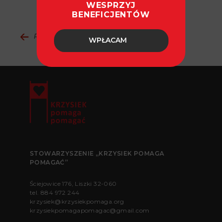
WESPRZYJ
BENEFICJENTÓW
Powrót do aktualności
WPŁACAM
STOWARZYSZENIE „KRZYSIEK POMAGA
POMAGAĆ”
Ściejowice 176, Liszki 32-060
tel.
884 972 244
krzysiek@krzysiekpomaga.org
krzysiekpomagapomagac@gmail.com