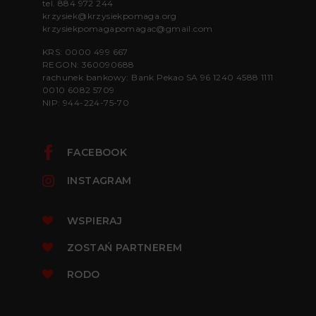
tel.
884 972 244
krzysiek@krzysiekpomaga.org
krzysiekpomagapomagac@gmail.com
KRS: 0000 499 667
REGON: 360090688
rachunek bankowy: Bank Pekao SA 96 1240 4588 1111
0010 6082 5709
NIP: 944-224-75-70
FACEBOOK
INSTAGRAM
WSPIERAJ
ZOSTAŃ PARTNEREM
RODO