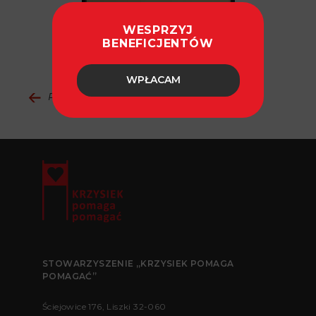
WESPRZYJ
fot. Paweł Ulatowski
BENEFICJENTÓW
WPŁACAM
Powrót do aktualności
STOWARZYSZENIE „KRZYSIEK POMAGA
POMAGAĆ”
Ściejowice 176, Liszki 32-060