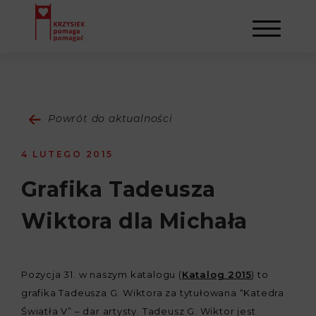
AKTUALNOŚCI
Powrót do aktualności
STOWARZYSZENIE
4 LUTEGO 2015
O NAS
DZIAŁALNOŚĆ
Grafika Tadeusza
Wiktora dla Michała
NAPISALI O NAS
NASI BENEFICJENCI
KONTAKT
GALERIA
SULEJMAN
REJESTRACJA
Pozycja 31. w naszym katalogu (
Katalog 2015
) to
grafika Tadeusza G. Wiktora za tytułowana “Katedra
WYDARZENIA
Światła V” – dar artysty. Tadeusz G. Wiktor jest