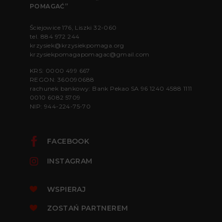
POMAGAĆ”
Ściejowice 176, Liszki 32-060
tel.
884 972 244
krzysiek@krzysiekpomaga.org
krzysiekpomagapomagac@gmail.com
KRS: 0000 499 667
REGON: 360090688
rachunek bankowy: Bank Pekao SA 96 1240 4588 1111
0010 6082 5709
NIP: 944-224-75-70
FACEBOOK
INSTAGRAM
WSPIERAJ
ZOSTAŃ PARTNEREM