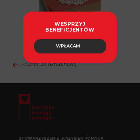
WESPRZYJ
BENEFICJENTÓW
fot. Paweł Ulatowski
WPŁACAM
Powrót do aktualności
STOWARZYSZENIE „KRZYSIEK POMAGA