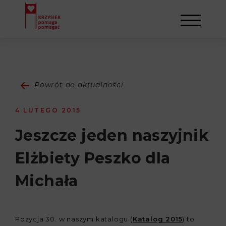
AKTUALNOŚCI
Powrót do aktualności
STOWARZYSZENIE
4 LUTEGO 2015
O NAS
DZIAŁALNOŚĆ
Jeszcze jeden naszyjnik
Elżbiety Peszko dla
NAPISALI O NAS
NASI BENEFICJENCI
KONTAKT
Michała
GALERIA
SULEJMAN
REJESTRACJA
WYDARZENIA
Pozycja 30. w naszym katalogu (
Katalog 2015
) to