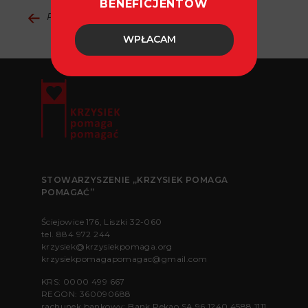
BENEFICJENTÓW
Powrót do aktualności
WPŁACAM
STOWARZYSZENIE „KRZYSIEK POMAGA
POMAGAĆ”
Ściejowice 176, Liszki 32-060
tel.
884 972 244
krzysiek@krzysiekpomaga.org
krzysiekpomagapomagac@gmail.com
KRS: 0000 499 667
REGON: 360090688
rachunek bankowy: Bank Pekao SA 96 1240 4588 1111