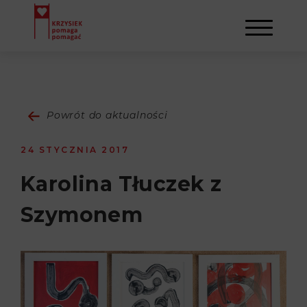
AKTUALNOŚCI
Powrót do aktualności
STOWARZYSZENIE
24 STYCZNIA 2017
O NAS
DZIAŁALNOŚĆ
Karolina Tłuczek z
Szymonem
NAPISALI O NAS
NASI BENEFICJENCI
KONTAKT
GALERIA
SULEJMAN
REJESTRACJA
WYDARZENIA