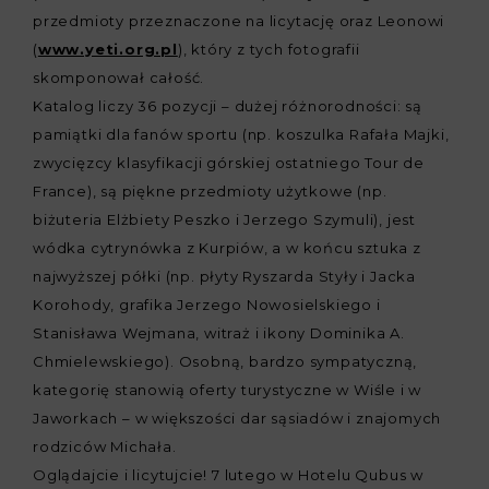
przedmioty przeznaczone na licytację oraz Leonowi
(
www.yeti.org.pl
), który z tych fotografii
skomponował całość.
Katalog liczy 36 pozycji – dużej różnorodności: są
pamiątki dla fanów sportu (np. koszulka Rafała Majki,
zwycięzcy klasyfikacji górskiej ostatniego Tour de
France), są piękne przedmioty użytkowe (np.
biżuteria Elżbiety Peszko i Jerzego Szymuli), jest
wódka cytrynówka z Kurpiów, a w końcu sztuka z
najwyższej półki (np. płyty Ryszarda Styły i Jacka
Korohody, grafika Jerzego Nowosielskiego i
Stanisława Wejmana, witraż i ikony Dominika A.
Chmielewskiego). Osobną, bardzo sympatyczną,
kategorię stanowią oferty turystyczne w Wiśle i w
Jaworkach – w większości dar sąsiadów i znajomych
rodziców Michała.
Oglądajcie i licytujcie! 7 lutego w Hotelu Qubus w