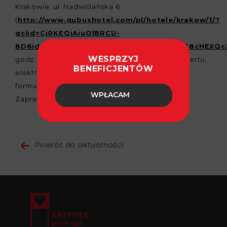
Krakowie, ul. Nadwiślańska 6
(
http://www.qubushotel.com/pl/hotele/krakow/1/?
gclid=Cj0KEQiAiuOlBRCU-
8D6idaPz_UBEiQAzTagNB8bLXgZdCa4gbT8cHEXQc
WESPRZYJ
godz. 20.00. Aukcja odbędzie się podczas koncertu,
BENEFICJENTÓW
elektroniczna rezerwacja wejściówek przez
formularz obok.
WPŁACAM
Zapraszamy, Michał jest tego wart.
Powrót do aktualności