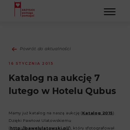
AKTUALNOŚCI
Powrót do aktualności
STOWARZYSZENIE
16 STYCZNIA 2015
O NAS
DZIAŁALNOŚĆ
Katalog na aukcję 7
lutego w Hotelu Qubus
NAPISALI O NAS
NASI BENEFICJENCI
KONTAKT
GALERIA
SULEJMAN
REJESTRACJA
Mamy już katalog na naszą aukcję (
Katalog 2015
).
Dzięki Pawłowi Ulatowskiemu
WYDARZENIA
(
http://pawelulatowski.pl/
), który sfotografował