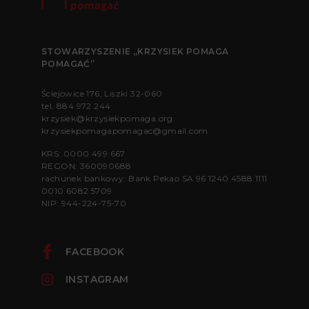
STOWARZYSZENIE „KRZYSIEK POMAGA
POMAGAĆ”
Ściejowice 176, Liszki 32-060
tel.
884 972 244
krzysiek@krzysiekpomaga.org
krzysiekpomagapomagac@gmail.com
KRS: 0000 499 667
REGON: 360090688
rachunek bankowy: Bank Pekao SA 96 1240 4588 1111
0010 6082 5709
NIP: 944-224-75-70
FACEBOOK
INSTAGRAM