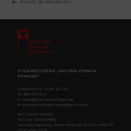
Powrót do aktualności
STOWARZYSZENIE „KRZYSIEK POMAGA
POMAGAĆ”
Ściejowice 176, Liszki 32-060
tel.
884 972 244
krzysiek@krzysiekpomaga.org
krzysiekpomagapomagac@gmail.com
KRS: 0000 499 667
REGON: 360090688
rachunek bankowy: Bank Pekao SA 96 1240 4588 1111
0010 6082 5709