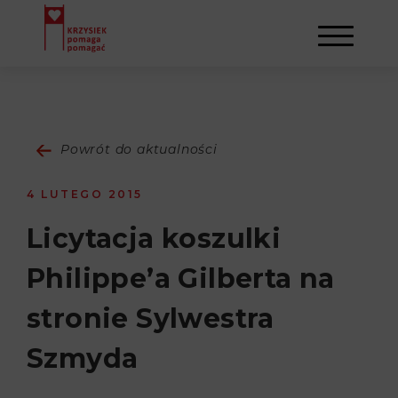
AKTUALNOŚCI
Powrót do aktualności
STOWARZYSZENIE
4 LUTEGO 2015
O NAS
DZIAŁALNOŚĆ
Licytacja koszulki
Philippe’a Gilberta na
NAPISALI O NAS
NASI BENEFICJENCI
KONTAKT
stronie Sylwestra
GALERIA
SULEJMAN
REJESTRACJA
Szmyda
WYDARZENIA