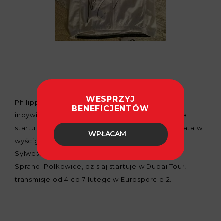
WESPRZYJ
Philippe Gilbert był mistrzem Belgii w wyścigu
BENEFICJENTÓW
indywidualnym na czas i w wyścigu szosowym ze
startu wspólnego w 2011 r. A także mistrzem świata w
WPŁACAM
wyścigu szosowym ze startu wspólnego w 2012 r.
Sylwester Szmyd jeździ obecnie w ekipie CCC
Sprandi Polkowice, dzisiaj startuje w Dubai Tour,
transmisje od 4 do 7 lutego w Eurosporcie 2.