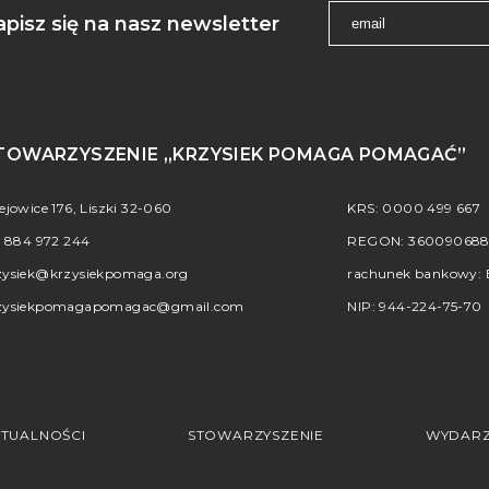
apisz się na nasz newsletter
TOWARZYSZENIE „KRZYSIEK POMAGA POMAGAĆ”
iejowice 176, Liszki 32-060
KRS: 0000 499 667
.
884 972 244
REGON: 36009068
zysiek@krzysiekpomaga.org
rachunek bankowy: B
zysiekpomagapomagac@gmail.com
NIP: 944-224-75-70
TUALNOŚCI
STOWARZYSZENIE
WYDARZ