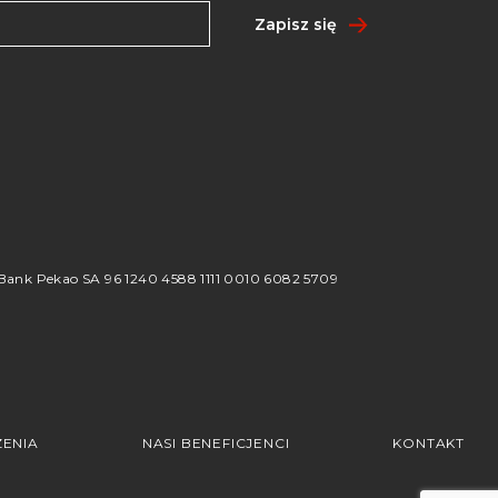
Zapisz się
8
ank Pekao SA 96 1240 4588 1111 0010 6082 5709
ENIA
NASI BENEFICJENCI
KONTAKT