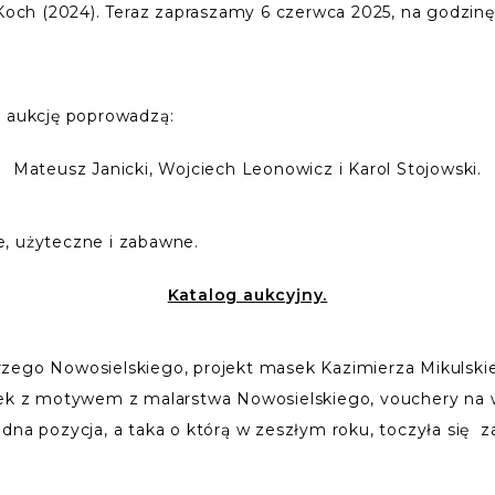
Koch (2024). Teraz zapraszamy 6 czerwca 2025, na godzinę. 
a aukcję poprowadzą:
Mateusz Janicki, Wojciech Leonowicz i Karol Stojowski.
, użyteczne i zabawne.
Katalog aukcyjny.
rzego Nowosielskiego, projekt masek Kazimierza Mikulski
ek z motywem z malarstwa Nowosielskiego, vouchery na w
na pozycja, a taka o którą w zeszłym roku, toczyła się zac