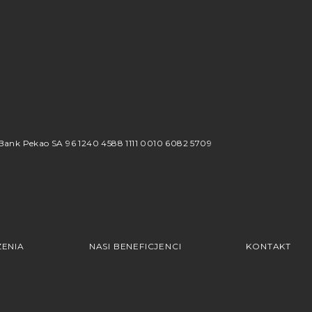
8
ank Pekao SA 96 1240 4588 1111 0010 6082 5709
ENIA
NASI BENEFICJENCI
KONTAKT