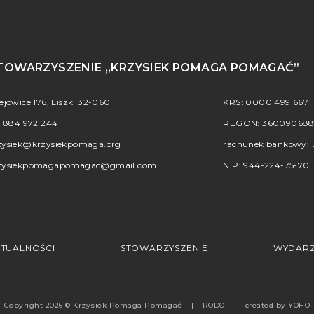
TOWARZYSZENIE „KRZYSIEK POMAGA POMAGAĆ”
iejowice 176, Liszki 32-060
KRS: 0000 499 667
.
884 972 244
REGON: 36009068
zysiek@krzysiekpomaga.org
rachunek bankowy: B
zysiekpomagapomagac@gmail.com
NIP: 944-224-75-70
TUALNOŚCI
STOWARZYSZENIE
WYDARZ
Copyright 2026 © Krzysiek Pomaga Pomagać
RODO
created by
YOHO