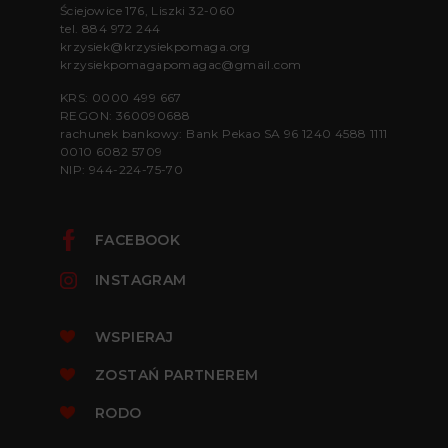
Ściejowice 176, Liszki 32-060
tel.
884 972 244
krzysiek@krzysiekpomaga.org
krzysiekpomagapomagac@gmail.com
KRS: 0000 499 667
REGON: 360090688
rachunek bankowy: Bank Pekao SA 96 1240 4588 1111
0010 6082 5709
NIP: 944-224-75-70
FACEBOOK
INSTAGRAM
WSPIERAJ
ZOSTAŃ PARTNEREM
RODO