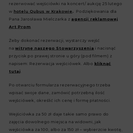
rezerwować wejściówki na koncert/ aukcję 25 lutego
w
hotelu Qubus w Krakowie
.
Podziękowania dla
Pana Jarosława Mielczarka z
agencji reklamowej
Art Prom
.
Żeby dokonać rezerwacji, wystarczy wejść
na
witrynę naszego Stowarzyszenia
i nacisnąć
przycisk po prawej stronie u góry (pod filmem) z
napisem: Rezerwacja wejściówek. Albo
kliknąć
tutaj
.
Po otwarciu formularza rezerwacyjnego trzeba
wpisać swoje dane, zamówić potrzebną ilość
wejściówek, określić ich cenę i formę płatności.
Wejściówka za 50 zł daje takie samo prawo do
zajęcia dowolnego miejsca na widowni, jak
wejściówka za 100, albo za 150 zł – wybierzcie kwotę,