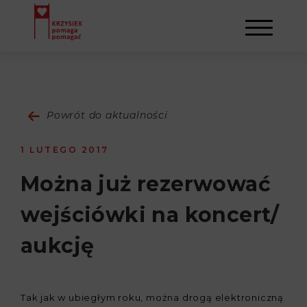
AKTUALNOŚCI
Powrót do aktualności
STOWARZYSZENIE
1 LUTEGO 2017
O NAS
DZIAŁALNOŚĆ
Można już rezerwować
wejściówki na koncert/
NAPISALI O NAS
NASI BENEFICJENCI
KONTAKT
aukcję
GALERIA
SULEJMAN
REJESTRACJA
WYDARZENIA
Tak jak w ubiegłym roku, można drogą elektroniczną