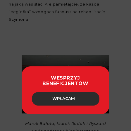
na jaką was stać. Ale pamiętajcie, że każda
“cegiełka” wzbogaca fundusz na rehabilitację
Szymona.
WESPRZYJ
BENEFICJENTÓW
WPŁACAM
Marek Bałata, Marek Raduli i Ryszard