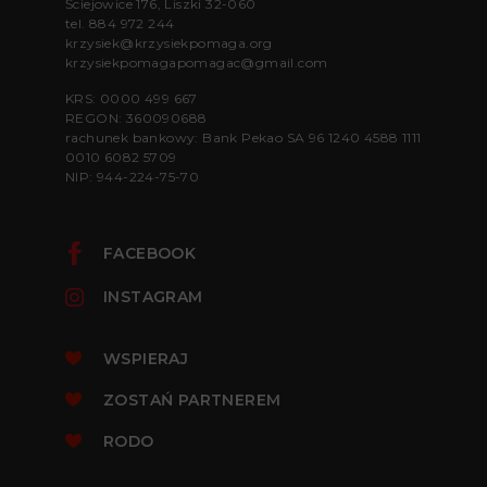
Ściejowice 176, Liszki 32-060
tel.
884 972 244
krzysiek@krzysiekpomaga.org
krzysiekpomagapomagac@gmail.com
KRS: 0000 499 667
REGON: 360090688
rachunek bankowy: Bank Pekao SA 96 1240 4588 1111
0010 6082 5709
NIP: 944-224-75-70
FACEBOOK
INSTAGRAM
WSPIERAJ
ZOSTAŃ PARTNEREM
RODO