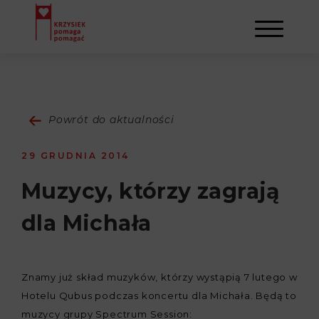
AKTUALNOŚCI
Powrót do aktualności
STOWARZYSZENIE
29 GRUDNIA 2014
O NAS
DZIAŁALNOŚĆ
Muzycy, którzy zagrają
dla Michała
NAPISALI O NAS
NASI BENEFICJENCI
KONTAKT
GALERIA
SULEJMAN
REJESTRACJA
Znamy już skład muzyków, którzy wystąpią 7 lutego w
Hotelu Qubus podczas koncertu dla Michała. Będą to
WYDARZENIA
muzycy grupy Spectrum Session: