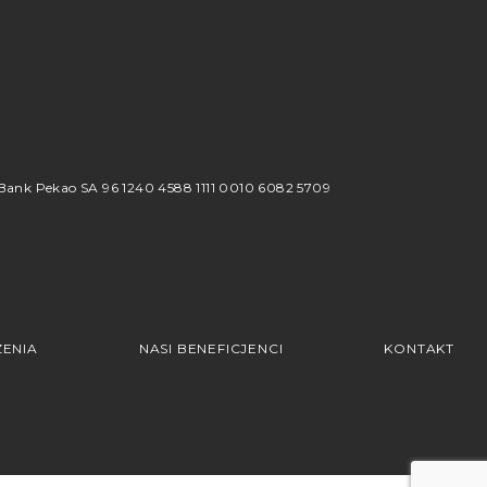
8
ank Pekao SA 96 1240 4588 1111 0010 6082 5709
ENIA
NASI BENEFICJENCI
KONTAKT