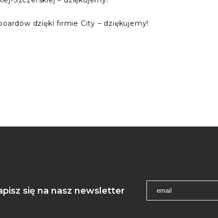
ej-Szczerskiej – dziękujemy!
boardów dzięki firmie City – dziękujemy!
apisz się na nasz newsletter