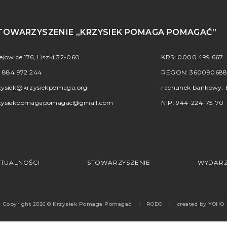
TOWARZYSZENIE „KRZYSIEK POMAGA POMAGAĆ”
iejowice 176, Liszki 32-060
KRS: 0000 499 667
.
884 972 244
REGON: 36009068
zysiek@krzysiekpomaga.org
rachunek bankowy: B
zysiekpomagapomagac@gmail.com
NIP: 944-224-75-70
TUALNOŚCI
STOWARZYSZENIE
WYDARZ
Copyright 2026 © Krzysiek Pomaga Pomagać
RODO
created by
YOHO