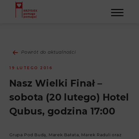
AKTUALNOŚCI
Powrót do aktualności
STOWARZYSZENIE
19 LUTEGO 2016
O NAS
DZIAŁALNOŚĆ
Nasz Wielki Finał –
sobota (20 lutego) Hotel
NAPISALI O NAS
NASI BENEFICJENCI
KONTAKT
Qubus, godzina 17:00
GALERIA
SULEJMAN
REJESTRACJA
WYDARZENIA
Grupa Pod Budą, Marek Bałata, Marek Raduli oraz