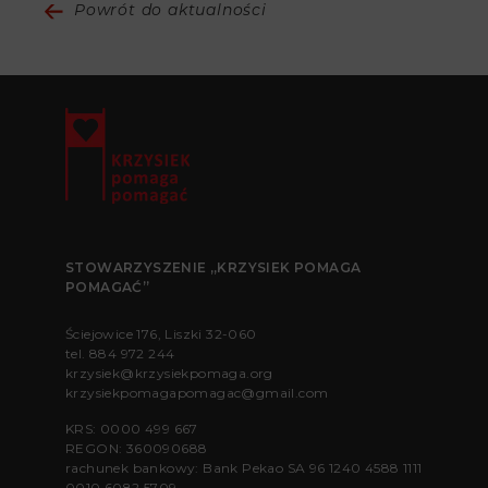
Powrót do aktualności
STOWARZYSZENIE „KRZYSIEK POMAGA
POMAGAĆ”
Ściejowice 176, Liszki 32-060
tel.
884 972 244
krzysiek@krzysiekpomaga.org
krzysiekpomagapomagac@gmail.com
KRS: 0000 499 667
REGON: 360090688
rachunek bankowy: Bank Pekao SA 96 1240 4588 1111
0010 6082 5709