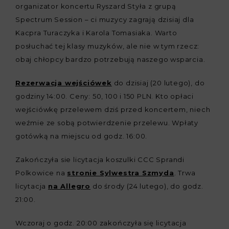
organizator koncertu Ryszard Styła z grupą
Spectrum Session – ci muzycy zagrają dzisiaj dla
Kacpra Turaczyka i Karola Tomasiaka. Warto
posłuchać tej klasy muzyków, ale nie w tym rzecz:
obaj chłopcy bardzo potrzebują naszego wsparcia.
Rezerwacja wejściówek
do dzisiaj (20 lutego), do
godziny 14:00. Ceny: 50, 100 i 150 PLN. Kto opłaci
wejściówkę przelewem dziś przed koncertem, niech
weźmie ze sobą potwierdzenie przelewu. Wpłaty
gotówką na miejscu od godz. 16:00.
Zakończyła sie licytacja koszulki CCC Sprandi
Polkowice na
stronie Sylwestra Szmyda
. Trwa
licytacja
na Allegro
do środy (24 lutego), do godz.
21:00.
Wczoraj o godz. 20:00 zakończyła się licytacja