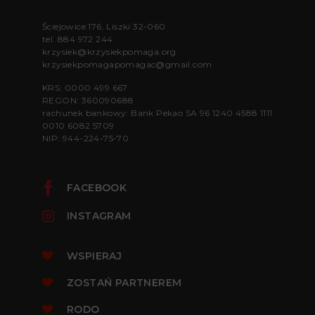
Ściejowice 176, Liszki 32-060
tel.
884 972 244
krzysiek@krzysiekpomaga.org
krzysiekpomagapomagac@gmail.com
KRS: 0000 499 667
REGON: 360090688
rachunek bankowy: Bank Pekao SA 96 1240 4588 1111
0010 6082 5709
NIP: 944-224-75-70
FACEBOOK
INSTAGRAM
WSPIERAJ
ZOSTAŃ PARTNEREM
RODO