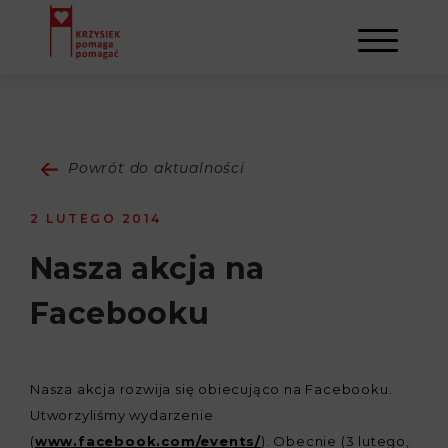
AKTUALNOŚCI
Powrót do aktualności
STOWARZYSZENIE
2 LUTEGO 2014
O NAS
DZIAŁALNOŚĆ
Nasza akcja na
Facebooku
NAPISALI O NAS
NASI BENEFICJENCI
KONTAKT
GALERIA
SULEJMAN
REJESTRACJA
Nasza akcja rozwija się obiecująco na Facebooku.
Utworzyliśmy wydarzenie
WYDARZENIA
(
www.facebook.com/events/
). Obecnie (3 lutego,