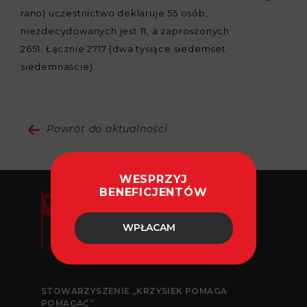
rano) uczestnictwo deklaruje 55 osób,
niezdecydowanych jest 11, a zaproszonych
2651. Łącznie 2717 (dwa tysiące siedemset
siedemnaście).
Powrót do aktualności
WESPRZYJ
BENEFICJENTÓW
WPŁACAM
STOWARZYSZENIE „KRZYSIEK POMAGA
POMAGAĆ”