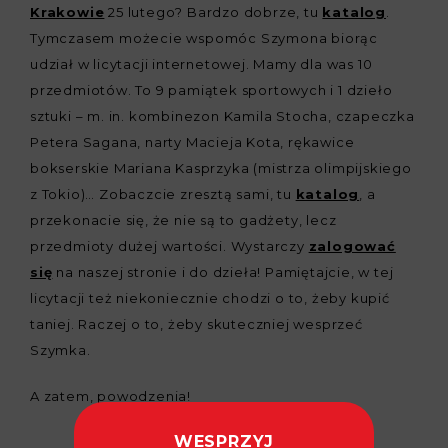
Krakowie
25 lutego? Bardzo dobrze, tu
katalog
.
Tymczasem możecie wspomóc Szymona biorąc
udział w licytacji internetowej. Mamy dla was 10
przedmiotów. To 9 pamiątek sportowych i 1 dzieło
sztuki – m. in. kombinezon Kamila Stocha, czapeczka
Petera Sagana, narty Macieja Kota, rękawice
bokserskie Mariana Kasprzyka (mistrza olimpijskiego
z Tokio)… Zobaczcie zresztą sami, tu
katalog
, a
przekonacie się, że nie są to gadżety, lecz
przedmioty dużej wartości. Wystarczy
zalogować
się
na naszej stronie i do dzieła! Pamiętajcie, w tej
licytacji też niekoniecznie chodzi o to, żeby kupić
taniej. Raczej o to, żeby skuteczniej wesprzeć
Szymka.
A zatem, powodzenia!
WESPRZYJ