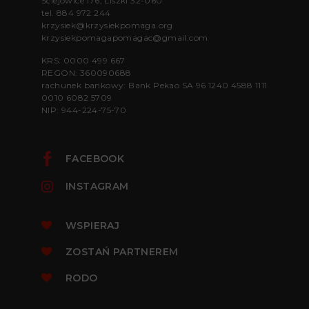
Ściejowice 176, Liszki 32-060
tel.
884 972 244
krzysiek@krzysiekpomaga.org
krzysiekpomagapomagac@gmail.com
KRS: 0000 499 667
REGON: 360090688
rachunek bankowy: Bank Pekao SA 96 1240 4588 1111
0010 6082 5709
NIP: 944-224-75-70
FACEBOOK
INSTAGRAM
WSPIERAJ
ZOSTAŃ PARTNEREM
RODO