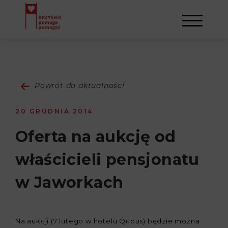
AKTUALNOŚCI
Powrót do aktualności
STOWARZYSZENIE
20 GRUDNIA 2014
O NAS
DZIAŁALNOŚĆ
Oferta na aukcję od
właścicieli pensjonatu
NAPISALI O NAS
NASI BENEFICJENCI
KONTAKT
w Jaworkach
GALERIA
SULEJMAN
REJESTRACJA
WYDARZENIA
Na aukcji (7 lutego w hotelu Qubus) będzie można