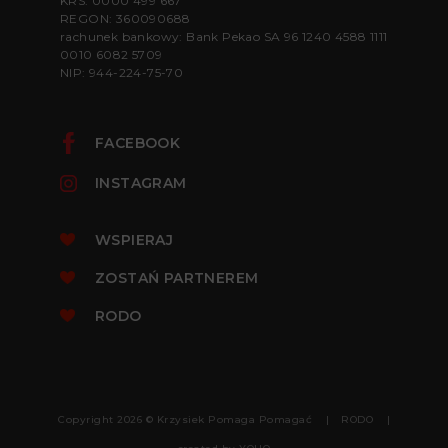
KRS: 0000 499 667
REGON: 360090688
rachunek bankowy: Bank Pekao SA 96 1240 4588 1111
0010 6082 5709
NIP: 944-224-75-70
FACEBOOK
INSTAGRAM
WSPIERAJ
ZOSTAŃ PARTNEREM
RODO
Copyright 2026 © Krzysiek Pomaga Pomagać
RODO