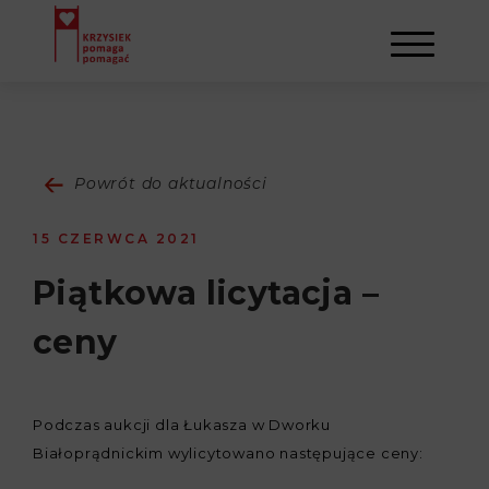
AKTUALNOŚCI
Powrót do aktualności
STOWARZYSZENIE
15 CZERWCA 2021
O NAS
DZIAŁALNOŚĆ
Piątkowa licytacja –
ceny
NAPISALI O NAS
NASI BENEFICJENCI
KONTAKT
GALERIA
SULEJMAN
REJESTRACJA
Podczas aukcji dla Łukasza w Dworku
Białoprądnickim wylicytowano następujące ceny:
WYDARZENIA