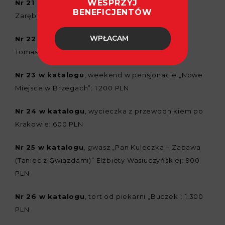
WESPRZYJ
Nr 21 w katalogu
, rysunek „Parowóz” Andrzeja
BENEFICJENTÓW
Zaręby: 2.000 PLN
WPŁACAM
Nr 22 w katalogu
, obraz „Śpiąca lokomotywa”
Tomasza Budzyńskiego: 900 PLN
Nr 23 w katalogu
, weekend w pensjonacie „Nowe
Miejsce w Brzegach”: 1.200 PLN
Nr 24 w katalogu
, wycieczka z przewodnikiem po
Krakowie: 600 PLN
Nr 25 w katalogu
, gwasz „Pan Kuleczka – Zabawa
(Taniec z Gwiazdami)” Elżbiety Wasiuczyńskiej: 900
PLN
Nr 26 w katalogu
, tort od piekarni „Buczek”: 1.300
PLN