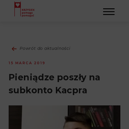
AKTUALNOŚCI
Powrót do aktualności
STOWARZYSZENIE
15 MARCA 2019
O NAS
DZIAŁALNOŚĆ
Pieniądze poszły na
subkonto Kacpra
NAPISALI O NAS
NASI BENEFICJENCI
KONTAKT
GALERIA
SULEJMAN
REJESTRACJA
WYDARZENIA