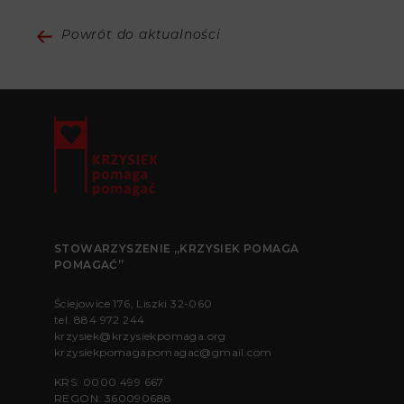
Powrót do aktualności
STOWARZYSZENIE „KRZYSIEK POMAGA
POMAGAĆ”
Ściejowice 176, Liszki 32-060
tel.
884 972 244
krzysiek@krzysiekpomaga.org
krzysiekpomagapomagac@gmail.com
KRS: 0000 499 667
REGON: 360090688