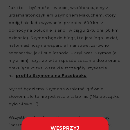
Jak i to – być może – wiecie, współpracujemy z
ultramaratończykiem Szymonem Makuchem, który
podjął nie lada wyzwanie: przebiec 600 km z
północy na południe Islandii w ciągu 12-tu dni (50 km
dziennie). Szymon będzie biegł, i to jest jego udział,
natomiast liczy na wsparcie finansowe, zarówno
sponsorów, jak i publiczności – czyli was. Szymon (a
my z nim) liczy, że w ten sposób zostanie dozbierane
brakujące 25 tys. Wszelkie szczegóły uzyskacie
na
profilu Szymona na Facebooku
.
My też będziemy Szymona wspierać, głównie
słowem, ale to nie jest wcale takie nic (“Na początku
było Słowo…”).
Wszystkim i każdemu, kto pomógł nam uzbierać
“nasze” 75 tys., w imieniu Kacpra i jego Rodziców,
WESPRZYJ