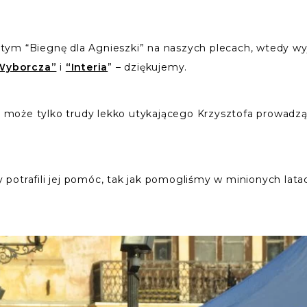
z tym “Biegnę dla Agnieszki” na naszych plecach, wtedy wyj
Wyborcza”
i
“Interia
” – dziękujemy.
o, może tylko trudy lekko utykającego Krzysztofa prowadzą
potrafili jej pomóc, tak jak pomogliśmy w minionych latac