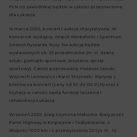
PLN od zawodnika) będzie w całości przeznaczone
dla Łukasza.
14 marca 2020, koncert i aukcja charytatywna. W
koncercie wystąpią: zespół Workaholic i Spectrum
Session Ryszarda Styły. Na aukcję będzie
wystawionych ok. 25 przedmiotów (m. in. dzieła
sztuki, pamiątki sportowe, biżuteria, sprzęt
sportowy). Całość poprowadzą: Mateusz Janicki,
Wojciech Leonowicz i Karol Stojowski. Wpływy z
biletów na koncert (ceny od 50 do 150 PLN) oraz z
licytacji w całości zasilą fundusz leczenia i
rehabilitacji Łukasza.
Wrzesień 2020, bieg Szymona Makucha. Bieg przez
Pamir Highway w Kirgistanie i Tadżykistanie, o
długości 1000 km i o przewyższeniu 20 tys. m., to