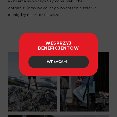
ekstremalny wyczyn Szymona Makucha.
Zorganizujemy wokół tego wydarzenia zbiórkę
pieniędzy na rzecz Łukasza.
WESPRZYJ
BENEFICJENTÓW
WPŁACAM