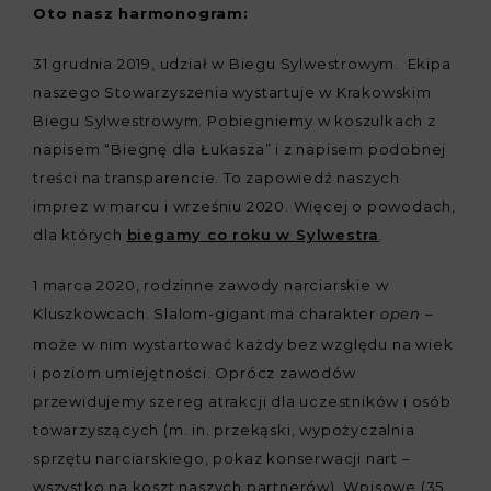
Oto nasz harmonogram:
31 grudnia 2019, udział w Biegu Sylwestrowym. Ekipa
naszego Stowarzyszenia wystartuje w Krakowskim
Biegu Sylwestrowym. Pobiegniemy w koszulkach z
napisem “Biegnę dla Łukasza” i z napisem podobnej
treści na transparencie. To zapowiedź naszych
imprez w marcu i wrześniu 2020. Więcej o powodach,
dla których
biegamy co roku w Sylwestra
.
1 marca 2020, rodzinne zawody narciarskie w
Kluszkowcach. Slalom-gigant ma charakter
–
open
może w nim wystartować każdy bez względu na wiek
i poziom umiejętności. Oprócz zawodów
przewidujemy szereg atrakcji dla uczestników i osób
towarzyszących (m. in. przekąski, wypożyczalnia
sprzętu narciarskiego, pokaz konserwacji nart –
wszystko na koszt naszych partnerów). Wpisowe (35