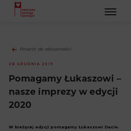
AKTUALNOŚCI
Powrót do aktualności
STOWARZYSZENIE
28 GRUDNIA 2019
O NAS
DZIAŁALNOŚĆ
Pomagamy Łukaszowi –
nasze imprezy w edycji
NAPISALI O NAS
NASI BENEFICJENCI
KONTAKT
2020
GALERIA
SULEJMAN
REJESTRACJA
WYDARZENIA
W bieżącej edycji pomagamy Łukaszowi Dacie.