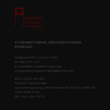
STOWARZYSZENIE „KRZYSIEK POMAGA
POMAGAĆ”
Ściejowice 176, Liszki 32-060
tel.
884 972 244
krzysiek@krzysiekpomaga.org
krzysiekpomagapomagac@gmail.com
KRS: 0000 499 667
REGON: 360090688
rachunek bankowy: Bank Pekao SA 96 1240 4588 1111
0010 6082 5709
NIP: 944-224-75-70