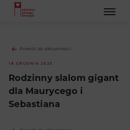
AKTUALNOŚCI
Powrót do aktualności
STOWARZYSZENIE
18 GRUDNIA 2025
O NAS
DZIAŁALNOŚĆ
Rodzinny slalom gigant
dla Maurycego i
NAPISALI O NAS
NASI BENEFICJENCI
KONTAKT
Sebastiana
GALERIA
SULEJMAN
REJESTRACJA
WYDARZENIA