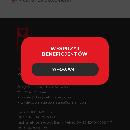
Powrót do aktualności
WESPRZYJ
BENEFICJENTÓW
WPŁACAM
STOWARZYSZENIE „KRZYSIEK POMAGA
POMAGAĆ”
Ściejowice 176, Liszki 32-060
tel.
884 972 244
krzysiek@krzysiekpomaga.org
krzysiekpomagapomagac@gmail.com
KRS: 0000 499 667
REGON: 360090688
rachunek bankowy: Bank Pekao SA 96 1240 4588 1111
0010 6082 5709