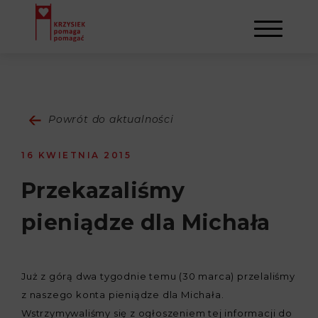
AKTUALNOŚCI
Powrót do aktualności
STOWARZYSZENIE
16 KWIETNIA 2015
O NAS
DZIAŁALNOŚĆ
Przekazaliśmy
pieniądze dla Michała
NAPISALI O NAS
NASI BENEFICJENCI
KONTAKT
GALERIA
SULEJMAN
REJESTRACJA
Już z górą dwa tygodnie temu (30 marca) przelaliśmy
z naszego konta pieniądze dla Michała.
WYDARZENIA
Wstrzymywaliśmy się z ogłoszeniem tej informacji do