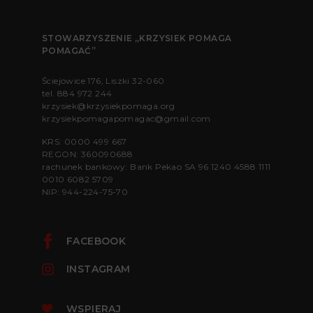
STOWARZYSZENIE „KRZYSIEK POMAGA
POMAGAĆ”
Ściejowice 176, Liszki 32-060
tel.
884 972 244
krzysiek@krzysiekpomaga.org
krzysiekpomagapomagac@gmail.com
KRS: 0000 499 667
REGON: 360090688
rachunek bankowy: Bank Pekao SA 96 1240 4588 1111
0010 6082 5709
NIP: 944-224-75-70
FACEBOOK
INSTAGRAM
WSPIERAJ