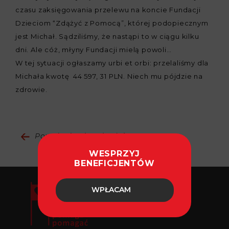
czasu zaksięgowania przelewu na koncie Fundacji
Dzieciom “Zdążyć z Pomocą”, której podopiecznym
jest Michał. Sądziliśmy, że nastąpi to w ciągu kilku
dni. Ale cóż, młyny Fundacji mielą powoli…
W tej sytuacji ogłaszamy urbi et orbi: przelaliśmy dla
Michała kwotę 44 597, 31 PLN. Niech mu pójdzie na
zdrowie.
Powrót do aktualności
WESPRZYJ
BENEFICJENTÓW
WPŁACAM