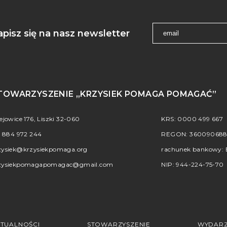
apisz się na nasz newsletter
TOWARZYSZENIE „KRZYSIEK POMAGA POMAGAĆ”
iejowice 176, Liszki 32-060
KRS: 0000 499 667
.
884 972 244
REGON: 36009068
zysiek@krzysiekpomaga.org
rachunek bankowy: B
zysiekpomagapomagac@gmail.com
NIP: 944-224-75-70
TUALNOŚCI
STOWARZYSZENIE
WYDARZ