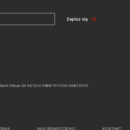
Zapisz się
8
ank Pekao SA 96 1240 4588 1111 0010 6082 5709
ENIA
NASI BENEFICJENCI
KONTAKT