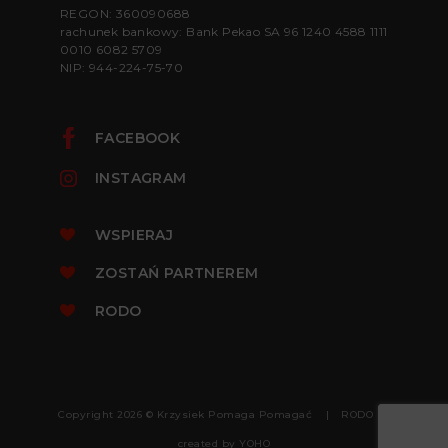
REGON: 360090688
rachunek bankowy: Bank Pekao SA 96 1240 4588 1111
0010 6082 5709
NIP: 944-224-75-70
FACEBOOK
INSTAGRAM
WSPIERAJ
ZOSTAŃ PARTNEREM
RODO
Copyright 2026 © Krzysiek Pomaga Pomagać
RODO
created by
YOHO