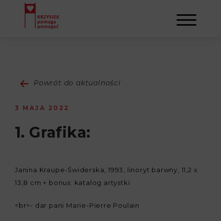
AKTUALNOŚCI
Powrót do aktualności
STOWARZYSZENIE
3 MAJA 2022
O NAS
DZIAŁALNOŚĆ
1. Grafika:
NAPISALI O NAS
NASI BENEFICJENCI
KONTAKT
Janina Kraupe-Świderska, 1993, linoryt barwny, 11,2 x
GALERIA
SULEJMAN
REJESTRACJA
13,8 cm + bonus: katalog artystki
<br>- dar pani Marie-Pierre Poulain
WYDARZENIA