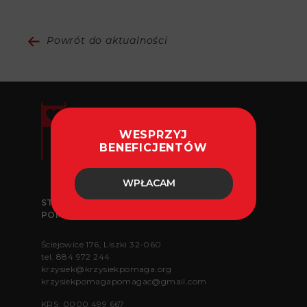
Powrót do aktualności
WESPRZYJ
BENEFICJENTÓW
WPŁACAM
STOWARZYSZENIE „KRZYSIEK POMAGA
POMAGAĆ”
Ściejowice 176, Liszki 32-060
tel.
884 972 244
krzysiek@krzysiekpomaga.org
krzysiekpomagapomagac@gmail.com
KRS: 0000 499 667