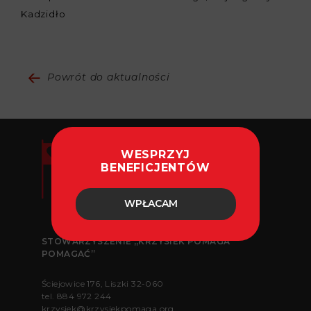
Kadzidło
Powrót do aktualności
WESPRZYJ
BENEFICJENTÓW
WPŁACAM
STOWARZYSZENIE „KRZYSIEK POMAGA
POMAGAĆ”
Ściejowice 176, Liszki 32-060
tel.
884 972 244
krzysiek@krzysiekpomaga.org