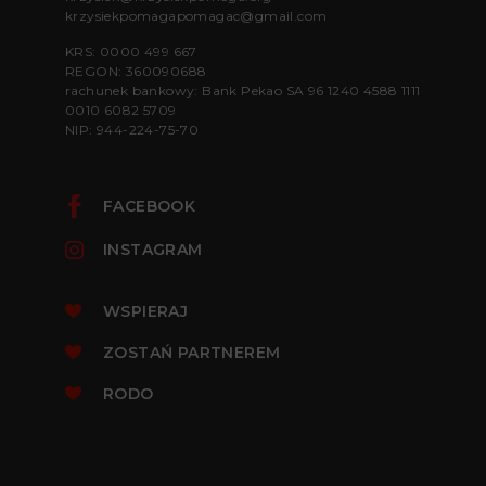
krzysiekpomagapomagac@gmail.com
KRS: 0000 499 667
REGON: 360090688
rachunek bankowy: Bank Pekao SA 96 1240 4588 1111
0010 6082 5709
NIP: 944-224-75-70
FACEBOOK
INSTAGRAM
WSPIERAJ
ZOSTAŃ PARTNEREM
RODO