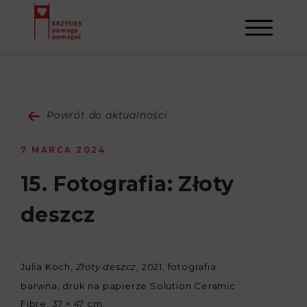
AKTUALNOŚCI
Powrót do aktualności
STOWARZYSZENIE
7 MARCA 2024
O NAS
DZIAŁALNOŚĆ
15. Fotografia: Złoty
deszcz
NAPISALI O NAS
NASI BENEFICJENCI
KONTAKT
GALERIA
SULEJMAN
REJESTRACJA
Julia Koch,
, 2021, fotografia
Złoty deszcz
barwna, druk na papierze Solution Ceramic
WYDARZENIA
Fibre, 37 × 47 cm.