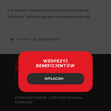
Dar autorki i naszej tegorocznej beneficjentki
Julii Koch, której pasją jest fotografia przyrody
Powrót do aktualności
WESPRZYJ
BENEFICJENTÓW
WPŁACAM
STOWARZYSZENIE „KRZYSIEK POMAGA
POMAGAĆ”