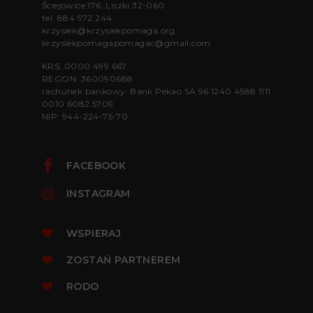
Ściejowice 176, Liszki 32-060
tel.
884 972 244
krzysiek@krzysiekpomaga.org
krzysiekpomagapomagac@gmail.com
KRS: 0000 499 667
REGON: 360090688
rachunek bankowy: Bank Pekao SA 96 1240 4588 1111
0010 6082 5709
NIP: 944-224-75-70
FACEBOOK
INSTAGRAM
WSPIERAJ
ZOSTAŃ PARTNEREM
RODO