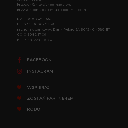
krzysiek@krzysiekpomaga.org
krzysiekpomagapomagac@gmail.com
KRS: 0000 499 667
REGON: 360090688
rachunek bankowy: Bank Pekao SA 96 1240 4588 1111
0010 6082 5709
NIP: 944-224-75-70
FACEBOOK
INSTAGRAM
WSPIERAJ
ZOSTAŃ PARTNEREM
RODO