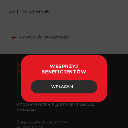
Dar firmy Daniel‑SKI
Powrót do aktualności
WESPRZYJ
BENEFICJENTÓW
WPŁACAM
STOWARZYSZENIE „KRZYSIEK POMAGA
POMAGAĆ”
Ściejowice 176, Liszki 32-060
tel.
884 972 244