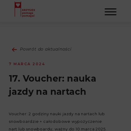
AKTUALNOŚCI
Powrót do aktualności
STOWARZYSZENIE
7 MARCA 2024
O NAS
DZIAŁALNOŚĆ
17. Voucher: nauka
jazdy na nartach
NAPISALI O NAS
NASI BENEFICJENCI
KONTAKT
GALERIA
SULEJMAN
REJESTRACJA
Voucher: 2 godziny nauki jazdy na nartach lub
snowboardzie + całodobowe wypożyczenie
WYDARZENIA
nart lub snowboardu; ważny do 10 marca 2025.